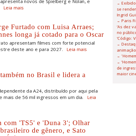
 apresenta novos de Spielberg e Nolan, e
Exibid
Leia mais
se rendem
Ingrid Gu
Paris F
rge Furtado com Luisa Arraes;
‘As dez v
no públic
nnes longa já cotado para o Oscar
‘Código: 
rato apresentam filmes com forte potencial
Destaqu
stre deste ano e para 2027.
Leia mais
animação 
'Homem
‘Homem
de ingres
também no Brasil e lidera a
maior ci
dependente da A24, distribuído por aqui pela
 mais de 56 mil ingressos em um dia.
Leia
 com 'TS5' e 'Duna 3'; Olhar
brasileiro de gênero, e Sato