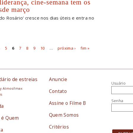
 liderança, cine-semana tem os
esde março
do Rosário' cresce nos dias úteis e entra no
4
5
6
7
8
9
10
…
próxima ›
fim »
dário de estreias
Anuncie
Usuário
y Atmos/Imax
Contato
is
Senha
Assine o Filme B
da
Quem Somos
 é Quem
Critérios
ta