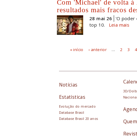
Com 'Michael' de volta à
resultados mais fracos d
28 mai 26
'O poder 
top 10.
Leia mais
« início
‹ anterior
…
2
3
Páginas
Calen
Notícias
3D/Dolb
Estatísticas
Naciona
Evolução do mercado
Agen
Database Brasil
Database Brasil 20 anos
Quem
Revis