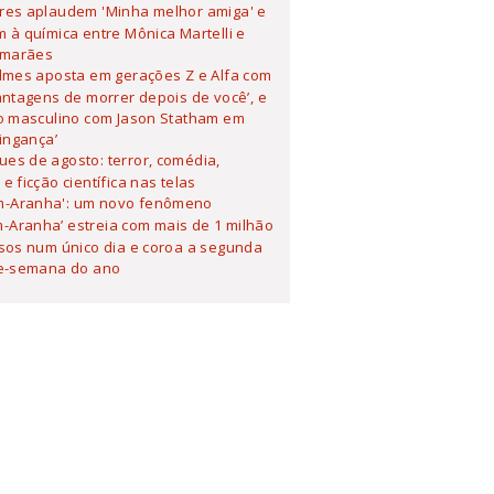
ores aplaudem 'Minha melhor amiga' e
 à química entre Mônica Martelli e
imarães
ilmes aposta em gerações Z e Alfa com
antagens de morrer depois de você’, e
o masculino com Jason Statham em
Vingança’
es de agosto: terror, comédia,
e ficção científica nas telas
-Aranha': um novo fenômeno
-Aranha’ estreia com mais de 1 milhão
sos num único dia e coroa a segunda
ne-semana do ano