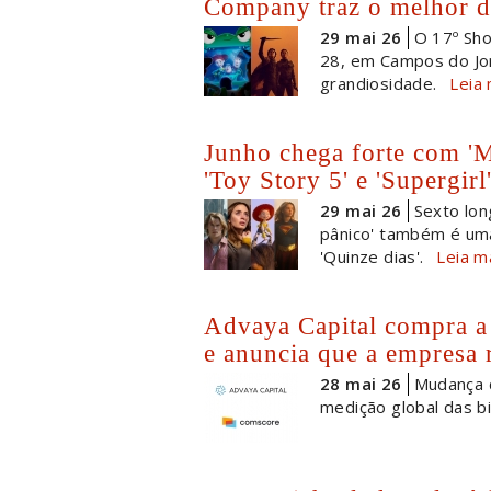
Company traz o melhor d
29 mai 26
O 17º Sho
28, em Campos do Jo
grandiosidade.
Leia 
Junho chega forte com 'M
'Toy Story 5' e 'Supergirl
29 mai 26
Sexto lo
pânico' também é um
'Quinze dias'.
Leia m
Advaya Capital compra a
e anuncia que a empresa
28 mai 26
Mudança 
medição global das bi