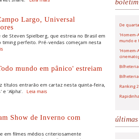
boletim
Campo Largo, Universal
De quarta
dores
'Homem-A
 de Steven Spielberg, que estreia no Brasil em
mundo e f
o timing perfeito. Pré-vendas começam nesta
is
'Homem-Ar
cinematog
Bilheteri
'Todo mundo em pânico' estreiam
Bilheteri
 títulos entrarão em cartaz nesta quinta-feira,
Ranking 2
 e 'Alpha'.
Leia mais
Rapidinh
ham Show de Inverno com
últimas
e em filmes médios criteriosamente