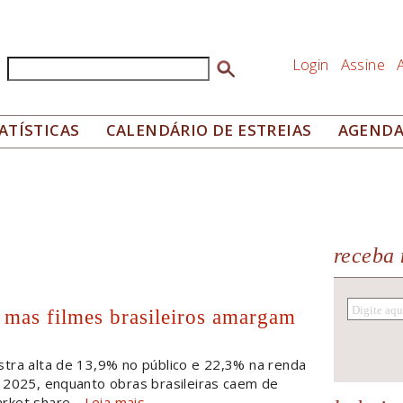
Login
Assine
Buscar
Formulário de busca
ATÍSTICAS
CALENDÁRIO DE ESTREIAS
AGEND
receba 
 mas filmes brasileiros amargam
stra alta de 13,9% no público e 22,3% na renda
 2025, enquanto obras brasileiras caem de
rket share.
Leia mais