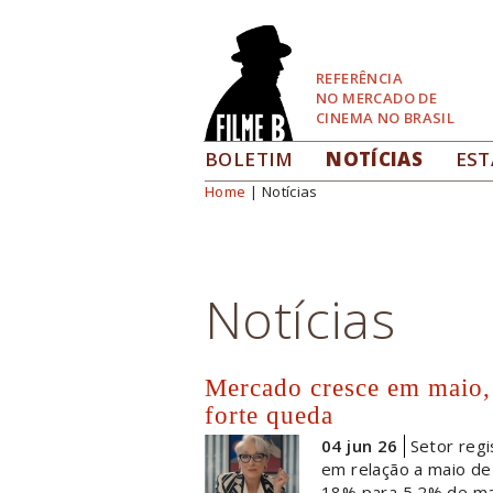
Pular
para
Navegação
REFERÊNCIA
NO MERCADO DE
CINEMA NO BRASIL
BOLETIM
NOTÍCIAS
EST
Home
| Notícias
Você está aqui
Notícias
Mercado cresce em maio,
forte queda
04 jun 26
Setor regi
em relação a maio de
18% para 5,2% de ma