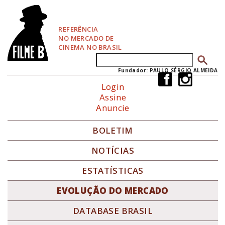
P
u
l
REFERÊNCIA
a
NO MERCADO DE
r
CINEMA NO BRASIL
p
Buscar
Formulário de busca
a
r
Fundador: PAULO SÉRGIO ALMEIDA
a
Login
N
Assine
a
Anuncie
v
e
g
BOLETIM
a
ç
NOTÍCIAS
ã
o
ESTATÍSTICAS
EVOLUÇÃO DO MERCADO
DATABASE BRASIL