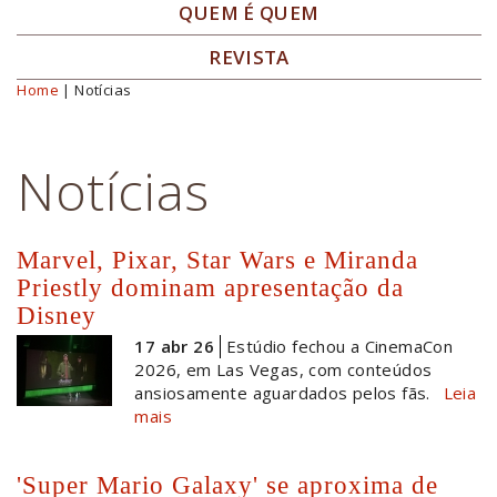
QUEM É QUEM
REVISTA
Home
| Notícias
Você está aqui
Notícias
Marvel, Pixar, Star Wars e Miranda
Priestly dominam apresentação da
Disney
17 abr 26
Estúdio fechou a CinemaCon
2026, em Las Vegas, com conteúdos
ansiosamente aguardados pelos fãs.
Leia
mais
'Super Mario Galaxy' se aproxima de