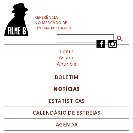
P
u
l
REFERÊNCIA
a
NO MERCADO DE
r
CINEMA NO BRASIL
p
a
Buscar
Formulário de busca
r
a
Login
N
Assine
a
Anuncie
v
e
g
BOLETIM
a
ç
NOTÍCIAS
ã
o
ESTATÍSTICAS
CALENDÁRIO DE ESTREIAS
AGENDA