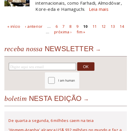
internacionais, como Farhadi, Almodóvar,
Kore-eda e Hamaguchi.
Leia mais
« início
‹ anterior
…
6
7
8
9
10
11
12
13
14
Páginas
…
próxima ›
fim »
NEWSLETTER
receba nossa
NESTA EDIÇÃO
boletim
De quarta a segunda, 6 milhões caem na teia
'Homem-Aranha' alcança US$ 932 milhões no mundo e faz a