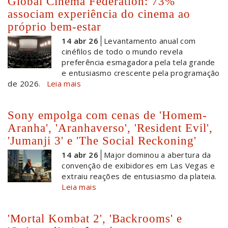
Global Cinema Federation: 73%
associam experiência do cinema ao
próprio bem-estar
14 abr 26
Levantamento anual com
cinéfilos de todo o mundo revela
preferência esmagadora pela tela grande
e entusiasmo crescente pela programação
de 2026.
Leia mais
Sony empolga com cenas de 'Homem-
Aranha', 'Aranhaverso', 'Resident Evil',
'Jumanji 3' e 'The Social Reckoning'
14 abr 26
Major dominou a abertura da
convenção de exibidores em Las Vegas e
extraiu reações de entusiasmo da plateia.
Leia mais
'Mortal Kombat 2', 'Backrooms' e