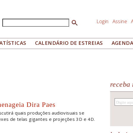
Login
Assine
Buscar
Formulário de busca
ATÍSTICAS
CALENDÁRIO DE ESTREIAS
AGEND
receba 
menageia Dira Paes
scutirá quais produções audiovisuais se
exes de telas gigantes e projeções 3D e 4D.