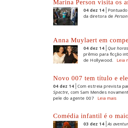
Marina Person visita os
04 dez 14
Pontuado 
da diretora de
Person
Anna Muylaert em compe
04 dez 14
Que horas 
prêmio para ficção in
de Hollywood.
Leia 
Novo 007 tem título e el
04 dez 14
Com estreia prevista p
Spectre
, com Sam Mendes novamente 
pele do agente 007
Leia mais
Comédia infantil é o mai
03 dez 14
As aventu