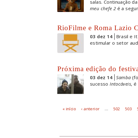
salas. Continuação d
meu chefe 2
é a segun
RioFilme e Roma Lazio 
03 dez 14
Brasil e 
estimular o setor aud
Próxima edição do festiva
03 dez 14
Samba
(fo
sucesso
Intocáveis
, é
« início
‹ anterior
…
502
503
Páginas