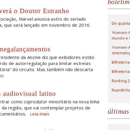
boletim
verá o Doutor Estranho
ciação, Marvel anuncia astro do seriado
De quarta
a, que será lançado em novembro de 2016
'Homem-A
mundo e f
'Homem-Ar
 megalançamentos
cinematog
residente da Ancine diz que exibidores estão
Bilheteri
rdo de autorregulação para limitar estreias
ória” do circuito. Mas também não descarta
Bilheteri
is
Ranking 2
Rapidinh
 audiovisual latino
entrar como coprodutor minoritário na nova linha
 da região, que vai contemplar projetos de
últimas
ocumentários.
Leia mais