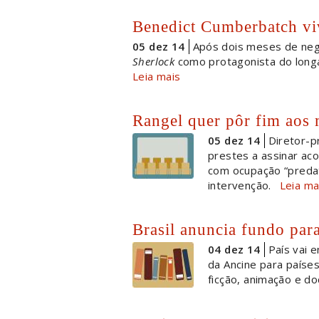
Benedict Cumberbatch vi
05 dez 14
Após dois meses de nego
Sherlock
como protagonista do long
Leia mais
Rangel quer pôr fim aos
05 dez 14
Diretor-p
prestes a assinar aco
com ocupação “predat
intervenção.
Leia ma
Brasil anuncia fundo para
04 dez 14
País vai 
da Ancine para países
ficção, animação e d