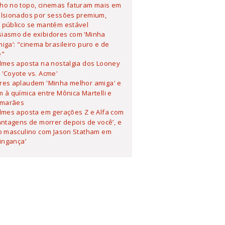
lho no topo, cinemas faturam mais em
ulsionados por sessões premium,
 público se mantém estável
siasmo de exibidores com ‘Minha
iga’: "cinema brasileiro puro e de
e"
ilmes aposta na nostalgia dos Looney
'Coyote vs. Acme'
ores aplaudem 'Minha melhor amiga' e
 à química entre Mônica Martelli e
imarães
ilmes aposta em gerações Z e Alfa com
antagens de morrer depois de você’, e
o masculino com Jason Statham em
Vingança’