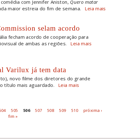
a comédia com Jennifer Aniston,
Quero matar
da maior estreia do fim de semana.
Leia mais
Commission selam acordo
Itália fecham acordo de cooperação para
iovisual de ambas as regiões.
Leia mais
l Varilux já tem data
to), novo filme dos diretores do grande
 o título mais aguardado.
Leia mais
504
505
506
507
508
509
510
próxima ›
fim »