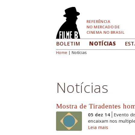
Pular
para
Navegação
REFERÊNCIA
NO MERCADO DE
CINEMA NO BRASIL
BOLETIM
NOTÍCIAS
EST
Home
| Notícias
Você está aqui
Notícias
Mostra de Tiradentes ho
05 dez 14
Evento di
encaixam nos multipl
Leia mais