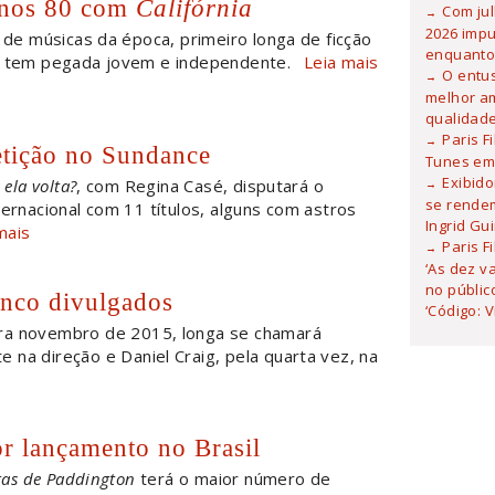
 anos 80 com
Califórnia
Com ju
2026 imp
de músicas da época, primeiro longa de ficção
enquanto
tem pegada jovem e independente.
Leia mais
O entu
melhor am
qualidad
Paris F
tição no Sundance
Tunes em 
Exibid
ela volta?
, com Regina Casé, disputará o
se rendem
ternacional com 11 títulos, alguns com astros
Ingrid Gu
mais
Paris F
‘As dez v
no públic
enco divulgados
‘Código: 
ara novembro de 2015, longa se chamará
na direção e Daniel Craig, pela quarta vez, na
or lançamento no Brasil
ras de Paddington
terá o maior número de