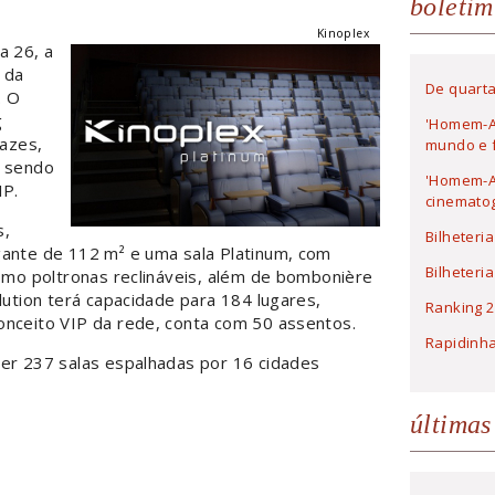
boletim
Kinoplex
a 26, a
 da
De quarta
. O
g
'Homem-A
azes,
mundo e f
, sendo
'Homem-Ar
IP.
cinematog
s,
Bilheteri
gante de 112 m² e uma sala Platinum, com
Bilheteri
como poltronas reclináveis, além de bombonière
lution terá capacidade para 184 lugares,
Ranking 2
onceito VIP da rede, conta com 50 assentos.
Rapidinh
ter 237 salas espalhadas por 16 cidades
últimas