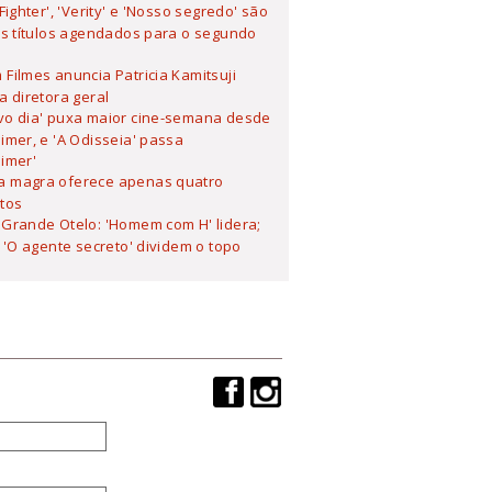
 Fighter', 'Verity' e 'Nosso segredo' são
s títulos agendados para o segundo
Filmes anuncia Patricia Kamitsuji
 diretora geral
vo dia' puxa maior cine-semana desde
mer, e 'A Odisseia' passa
imer'
 magra oferece apenas quatro
tos
Grande Otelo: 'Homem com H' lidera;
 'O agente secreto' dividem o topo