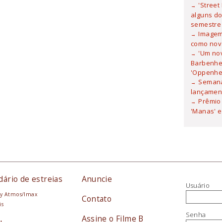
'Street
alguns do
semestre
Imagem 
como nova
'Um no
Barbenhei
'Oppenhe
Semana
lançamen
Prêmio 
'Manas' e
dário de estreias
Anuncie
Usuário
y Atmos/Imax
Contato
is
Senha
Assine o Filme B