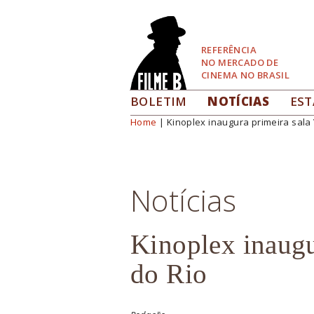
Pular
para
Navegação
REFERÊNCIA
NO MERCADO DE
CINEMA NO BRASIL
BOLETIM
NOTÍCIAS
EST
Home
| Kinoplex inaugura primeira sala 
Você está aqui
Notícias
Kinoplex inaugu
do Rio