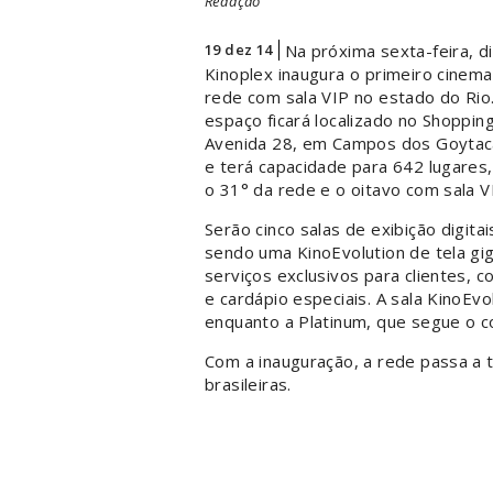
Redação
19 dez 14
Na próxima sexta-feira, di
Kinoplex inaugura o primeiro cinema
rede com sala VIP no estado do Rio
espaço ficará localizado no Shoppin
Avenida 28, em Campos dos Goytac
e terá capacidade para 642 lugares
o 31° da rede e o oitavo com sala V
Serão cinco salas de exibição digitai
sendo uma KinoEvolution de tela gi
serviços exclusivos para clientes, 
e cardápio especiais. A sala KinoEvo
enquanto a Platinum, que segue o c
Com a inauguração, a rede passa a 
brasileiras.