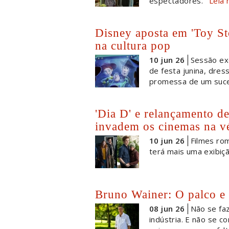
espectadores.
Leia 
Disney aposta em 'Toy St
na cultura pop
10 jun 26
Sessão exc
de festa junina, dres
promessa de um suces
'Dia D' e relançamento de
invadem os cinemas na v
10 jun 26
Filmes ro
terá mais uma exibiç
Bruno Wainer: O palco e 
08 jun 26
Não se faz
indústria. E não se c