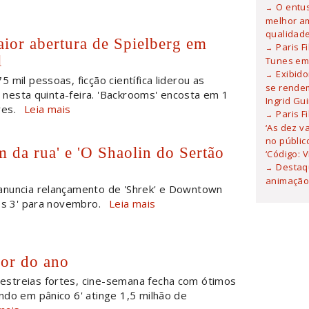
O entu
melhor am
qualidad
aior abertura de Spielberg em
Paris F
l
Tunes em 
Exibid
75 mil pessoas, ficção científica liderou as
se rendem
as nesta quinta-feira. 'Backrooms' encosta em 1
Ingrid Gu
es.
Leia mais
Paris F
‘As dez v
no públic
 da rua' e 'O Shaolin do Sertão
‘Código: 
Destaqu
animação 
 anuncia relançamento de 'Shrek' e Downtown
os 3' para novembro.
Leia mais
or do ano
estreias fortes, cine-semana fecha com ótimos
ndo em pânico 6' atinge 1,5 milhão de