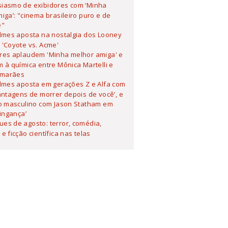
siasmo de exibidores com ‘Minha
iga’: "cinema brasileiro puro e de
e"
ilmes aposta na nostalgia dos Looney
'Coyote vs. Acme'
ores aplaudem 'Minha melhor amiga' e
 à química entre Mônica Martelli e
imarães
ilmes aposta em gerações Z e Alfa com
antagens de morrer depois de você’, e
o masculino com Jason Statham em
Vingança’
es de agosto: terror, comédia,
e ficção científica nas telas