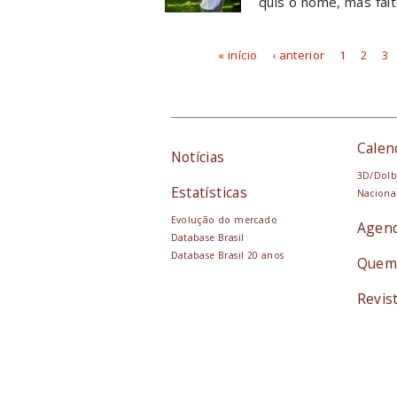
quis o nome, mas falt
« início
‹ anterior
1
2
3
Páginas
Calen
Notícias
3D/Dolb
Estatísticas
Naciona
Evolução do mercado
Agen
Database Brasil
Database Brasil 20 anos
Quem
Revis