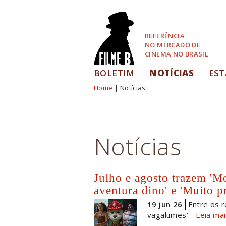
Pular
para
Navegação
REFERÊNCIA
NO MERCADO DE
CINEMA NO BRASIL
BOLETIM
NOTÍCIAS
EST
Home
| Notícias
Você está aqui
Notícias
Julho e agosto trazem 'M
aventura dino' e 'Muito p
19 jun 26
Entre os r
vagalumes'.
Leia ma