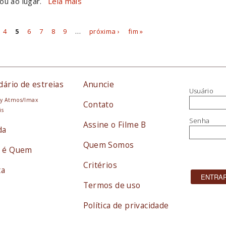
ou ao lugar.
Leia mais
4
5
6
7
8
9
…
próxima ›
fim »
dário de estreias
Anuncie
Usuário
y Atmos/Imax
Contato
is
Senha
Assine o Filme B
da
Quem Somos
 é Quem
Critérios
ta
Termos de uso
Política de privacidade