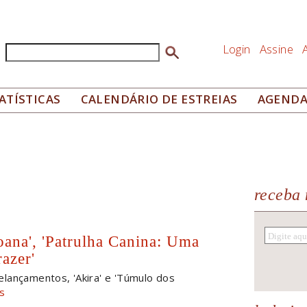
Login
Assine
Buscar
Formulário de busca
ATÍSTICAS
CALENDÁRIO DE ESTREIAS
AGEND
receba 
oana', 'Patrulha Canina: Uma
razer'
elançamentos, 'Akira' e 'Túmulo dos
is