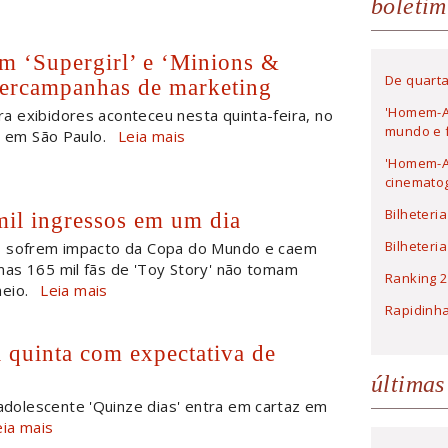
boletim
m ‘Supergirl’ e ‘Minions &
De quarta
percampanhas de marketing
'Homem-A
a exibidores aconteceu nesta quinta-feira, no
mundo e f
, em São Paulo.
Leia mais
'Homem-Ar
cinematog
Bilheteri
mil ingressos em um dia
Bilheteri
as sofrem impacto da Copa do Mundo e caem
as 165 mil fãs de 'Toy Story' não tomam
Ranking 2
eio.
Leia mais
Rapidinh
ta quinta com expectativa de
últimas
dolescente 'Quinze dias' entra em cartaz em
eia mais