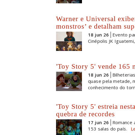
Warner e Universal exibe
monstros’ e detalham su
18 jun 26
Evento par
Cinépolis JK Iguatemi
'Toy Story 5' vende 165 
18 jun 26
Bilheteri
quase pela metade, m
conhecimento do torn
'Toy Story 5' estreia nes
quebra de recordes
17 jun 26
Romance a
153 salas do país.
L