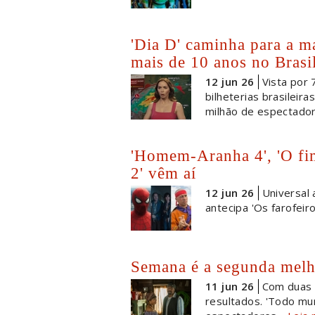
'Dia D' caminha para a m
mais de 10 anos no Brasi
12 jun 26
Vista por 
bilheterias brasileir
milhão de espectador
'Homem-Aranha 4', 'O fim
2' vêm aí
12 jun 26
Universal
antecipa 'Os farofeir
Semana é a segunda melh
11 jun 26
Com duas 
resultados. 'Todo mu