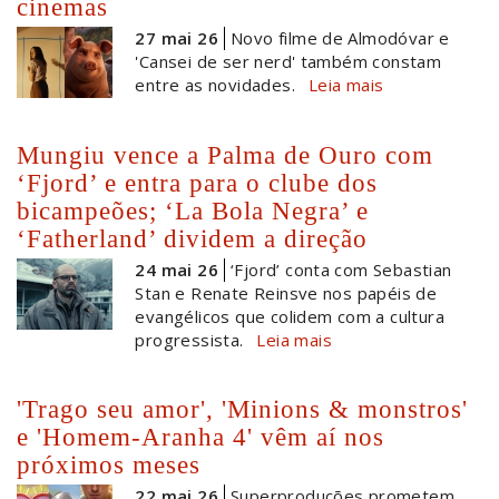
cinemas
27 mai 26
Novo filme de Almodóvar e
'Cansei de ser nerd' também constam
entre as novidades.
Leia mais
Mungiu vence a Palma de Ouro com
‘Fjord’ e entra para o clube dos
bicampeões; ‘La Bola Negra’ e
‘Fatherland’ dividem a direção
24 mai 26
‘Fjord’ conta com Sebastian
Stan e Renate Reinsve nos papéis de
evangélicos que colidem com a cultura
progressista.
Leia mais
'Trago seu amor', 'Minions & monstros'
e 'Homem-Aranha 4' vêm aí nos
próximos meses
22 mai 26
Superproduções prometem