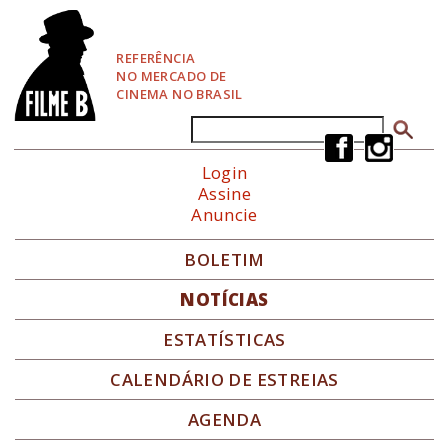
P
u
l
REFERÊNCIA
a
NO MERCADO DE
r
CINEMA NO BRASIL
p
a
Buscar
Formulário de busca
r
a
Login
N
Assine
a
Anuncie
v
e
g
BOLETIM
a
ç
NOTÍCIAS
ã
o
ESTATÍSTICAS
CALENDÁRIO DE ESTREIAS
AGENDA