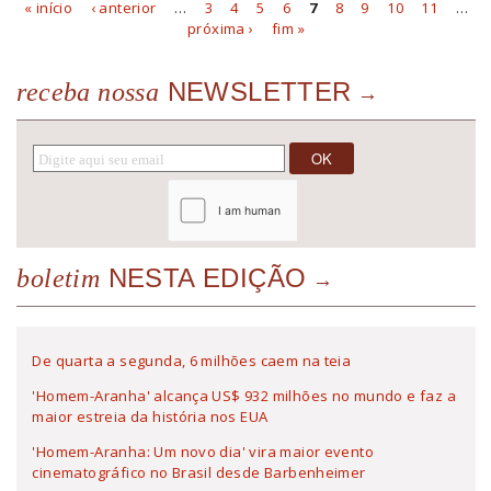
« início
‹ anterior
…
3
4
5
6
7
8
9
10
11
…
Páginas
próxima ›
fim »
NEWSLETTER
receba nossa
NESTA EDIÇÃO
boletim
De quarta a segunda, 6 milhões caem na teia
'Homem-Aranha' alcança US$ 932 milhões no mundo e faz a
maior estreia da história nos EUA
'Homem-Aranha: Um novo dia' vira maior evento
cinematográfico no Brasil desde Barbenheimer