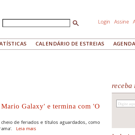
Login
Assine
Buscar
Formulário de busca
ATÍSTICAS
CALENDÁRIO DE ESTREIAS
AGEND
receba 
 Mario Galaxy' e termina com 'O
cheio de feriados e títulos aguardados, como
drama'.
Leia mais