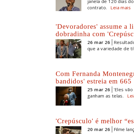
janela de 120 dias do
contrato.
Leia mais
'Devoradores' assume a li
dobradinha com 'Crepúscu
26 mar 26
Resultad
que a variedade de tí
Com Fernanda Montenegr
bandidos' estreia em 665 
25 mar 26
'Eles vão
ganham as telas.
Lei
'Crepúsculo' é melhor “es
20 mar 26
Filme lan