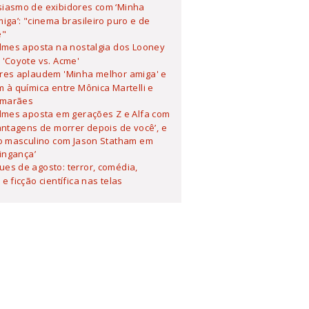
siasmo de exibidores com ‘Minha
iga’: "cinema brasileiro puro e de
e"
ilmes aposta na nostalgia dos Looney
'Coyote vs. Acme'
ores aplaudem 'Minha melhor amiga' e
 à química entre Mônica Martelli e
imarães
ilmes aposta em gerações Z e Alfa com
antagens de morrer depois de você’, e
o masculino com Jason Statham em
Vingança’
es de agosto: terror, comédia,
e ficção científica nas telas