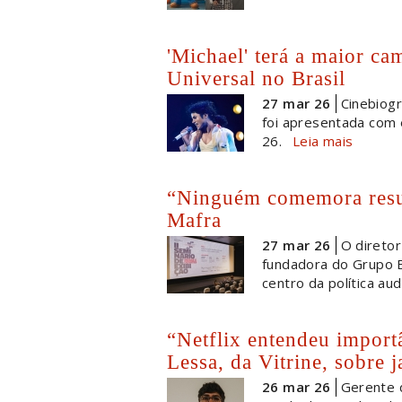
'Michael' terá a maior ca
Universal no Brasil
27 mar 26
Cinebiogr
foi apresentada com e
26.
Leia mais
“Ninguém comemora result
Mafra
27 mar 26
O diretor
fundadora do Grupo E
centro da política aud
“Netflix entendeu importâ
Lessa, da Vitrine, sobre j
26 mar 26
Gerente d