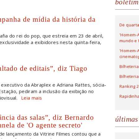
boletim
mpanha de mídia da história da
De quarta
'Homem-A
afia do rei do pop, que estreia em 23 de abril,
mundo e f
xclusividade a exibidores nesta quinta-feira,
'Homem-Ar
cinematog
Bilheteri
ado de editais”, diz Tiago
Bilheteri
 executivo da Abraplex e Adriana Rattes, sócia-
Ranking 2
stação, pediram a inclusão da exibição no
Rapidinh
iovisual.
Leia mais
ncia das salas”, diz Bernardo
últimas
anela de 'O agente secreto'
e lançamento da Vitrine Filmes contou que a