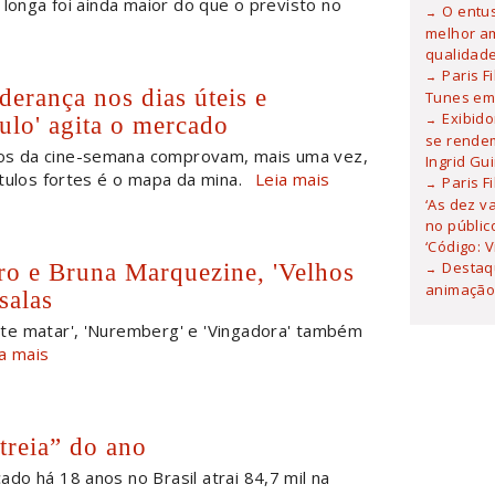
 longa foi ainda maior do que o previsto no
O entu
melhor am
qualidad
Paris F
derança nos dias úteis e
Tunes em 
Exibid
lo' agita o mercado
se rendem
os da cine-semana comprovam, mais uma vez,
Ingrid Gu
tulos fortes é o mapa da mina.
Leia mais
Paris F
‘As dez v
no públic
‘Código: 
o e Bruna Marquezine, 'Velhos
Destaqu
animação 
salas
 te matar', 'Nuremberg' e 'Vingadora' também
a mais
treia” do ano
çado há 18 anos no Brasil atrai 84,7 mil na