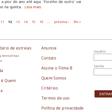
 pior do ano até aqui. ‘Focinho de outro' vai
e na quinta.
Leia mais
11
12
13
14
15
16
…
próxima ›
fim »
dário de estreias
Anuncie
Usuário
y Atmos/Imax
Contato
is
Senha
Assine o Filme B
da
Quem Somos
 é Quem
Critérios
ta
Termos de uso
Política de privacidade