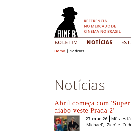
Pular
para
Navegação
REFERÊNCIA
NO MERCADO DE
CINEMA NO BRASIL
BOLETIM
NOTÍCIAS
EST
Home
| Notícias
Você está aqui
Notícias
Abril começa com 'Super
diabo veste Prada 2'
27 mar 26
Mês está 
'Michael', 'Zico' e 'O 