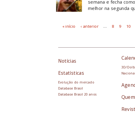
semana e fecha como a
melhor na segunda qu
« início
‹ anterior
…
8
9
10
Páginas
Calen
Notícias
3D/Dolb
Estatísticas
Naciona
Evolução do mercado
Agen
Database Brasil
Database Brasil 20 anos
Quem
Revis