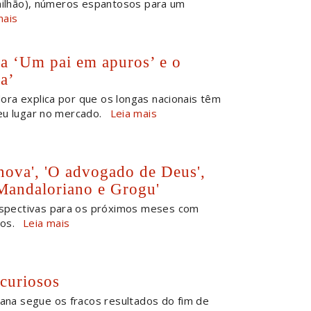
 milhão), números espantosos para um
mais
a ‘Um pai em apuros’ e o
a’
dora explica por que os longas nacionais têm
eu lugar no mercado.
Leia mais
 nova', 'O advogado de Deus',
 Mandaloriano e Grogu'
spectivas para os próximos meses com
os.
Leia mais
 curiosos
ana segue os fracos resultados do fim de