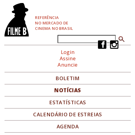
P
u
l
REFERÊNCIA
a
NO MERCADO DE
r
CINEMA NO BRASIL
p
a
Buscar
Formulário de busca
r
a
Login
N
Assine
a
Anuncie
v
e
g
BOLETIM
a
ç
NOTÍCIAS
ã
o
ESTATÍSTICAS
CALENDÁRIO DE ESTREIAS
AGENDA