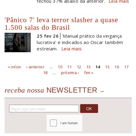
fechou 37% abaixo da anterior.
Leia mais
'Pânico 7' leva terror slasher a quase
1.500 salas do Brasil
25 fev 26
'Manual prático da vingança
lucrativa' e indicados ao Oscar também
estreiam.
Leia mais
« início
‹ anterior
…
10
11
12
13
14
15
16
17
Páginas
18
…
próxima ›
fim »
NEWSLETTER
receba nossa