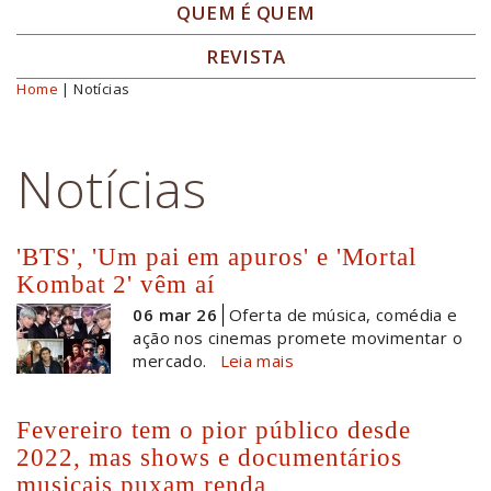
QUEM É QUEM
REVISTA
Home
| Notícias
Você está aqui
Notícias
'BTS', 'Um pai em apuros' e 'Mortal
Kombat 2' vêm aí
06 mar 26
Oferta de música, comédia e
ação nos cinemas promete movimentar o
mercado.
Leia mais
Fevereiro tem o pior público desde
2022, mas shows e documentários
musicais puxam renda