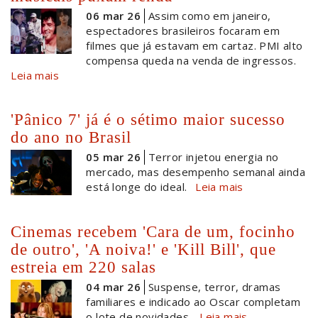
06 mar 26
Assim como em janeiro,
espectadores brasileiros focaram em
filmes que já estavam em cartaz. PMI alto
compensa queda na venda de ingressos.
Leia mais
'Pânico 7' já é o sétimo maior sucesso
do ano no Brasil
05 mar 26
Terror injetou energia no
mercado, mas desempenho semanal ainda
está longe do ideal.
Leia mais
Cinemas recebem 'Cara de um, focinho
de outro', 'A noiva!' e 'Kill Bill', que
estreia em 220 salas
04 mar 26
Suspense, terror, dramas
familiares e indicado ao Oscar completam
o lote de novidades.
Leia mais