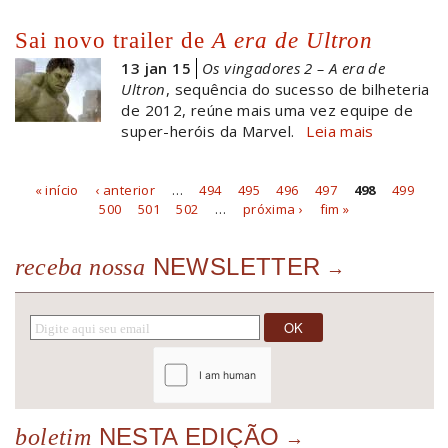
Sai novo trailer de
A era de Ultron
13 jan 15
Os vingadores 2 – A era de
Ultron
, sequência do sucesso de bilheteria
de 2012, reúne mais uma vez equipe de
super-heróis da Marvel.
Leia mais
« início
‹ anterior
…
494
495
496
497
498
499
Páginas
500
501
502
…
próxima ›
fim »
NEWSLETTER
receba nossa
NESTA EDIÇÃO
boletim