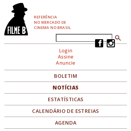
P
u
l
REFERÊNCIA
a
NO MERCADO DE
r
CINEMA NO BRASIL
p
a
Buscar
Formulário de busca
r
a
Login
N
Assine
a
Anuncie
v
e
g
BOLETIM
a
ç
NOTÍCIAS
ã
o
ESTATÍSTICAS
CALENDÁRIO DE ESTREIAS
AGENDA