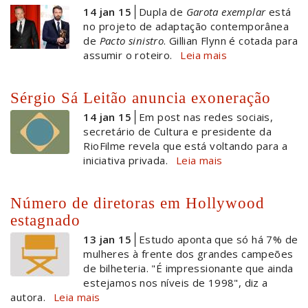
14 jan 15
Dupla de
Garota exemplar
está
no projeto de adaptação contemporânea
de
Pacto sinistro
. Gillian Flynn é cotada para
assumir o roteiro.
Leia mais
Sérgio Sá Leitão anuncia exoneração
14 jan 15
Em post nas redes sociais,
secretário de Cultura e presidente da
RioFilme revela que está voltando para a
iniciativa privada.
Leia mais
Número de diretoras em Hollywood
estagnado
13 jan 15
Estudo aponta que só há 7% de
mulheres à frente dos grandes campeões
de bilheteria. "É impressionante que ainda
estejamos nos níveis de 1998", diz a
autora.
Leia mais