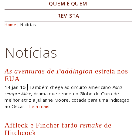
QUEM É QUEM
REVISTA
Home
| Notícias
Você está aqui
Notícias
As aventuras de Paddington
estreia nos
EUA
14 jan 15
Também chega ao circuito americano
Para
sempre Alice
, drama que rendeu o Globo de Ouro de
melhor atriz a Julianne Moore, cotada para uma indicação
ao Oscar.
Leia mais
Affleck e Fincher farão
remake
de
Hitchcock