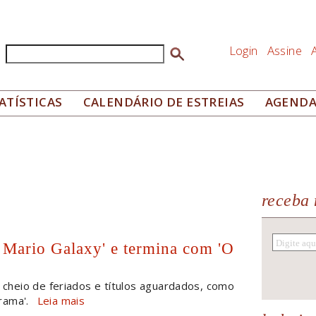
Login
Assine
Buscar
Formulário de busca
ATÍSTICAS
CALENDÁRIO DE ESTREIAS
AGEND
receba 
 Mario Galaxy' e termina com 'O
cheio de feriados e títulos aguardados, como
drama'.
Leia mais