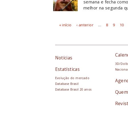
semana e fecha como a
melhor na segunda qu
« início
‹ anterior
…
8
9
10
Páginas
Calen
Notícias
3D/Dolb
Estatísticas
Naciona
Evolução do mercado
Agen
Database Brasil
Database Brasil 20 anos
Quem
Revis