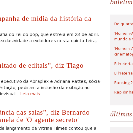
boletim
mpanha de mídia da história da
De quarta
'Homem-A
afia do rei do pop, que estreia em 23 de abril,
mundo e f
xclusividade a exibidores nesta quinta-feira,
'Homem-Ar
cinematog
Bilheteri
ado de editais”, diz Tiago
Bilheteri
 executivo da Abraplex e Adriana Rattes, sócia-
Ranking 2
stação, pediram a inclusão da exibição no
Rapidinh
iovisual.
Leia mais
ncia das salas”, diz Bernardo
últimas
anela de 'O agente secreto'
e lançamento da Vitrine Filmes contou que a