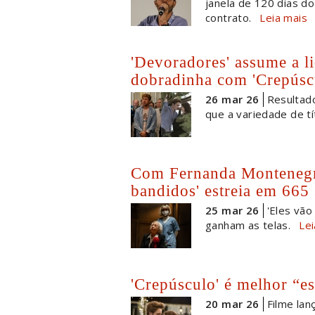
janela de 120 dias do
contrato.
Leia mais
'Devoradores' assume a li
dobradinha com 'Crepúscu
26 mar 26
Resultad
que a variedade de tí
Com Fernanda Montenegr
bandidos' estreia em 665 
25 mar 26
'Eles vão
ganham as telas.
Lei
'Crepúsculo' é melhor “es
20 mar 26
Filme lan