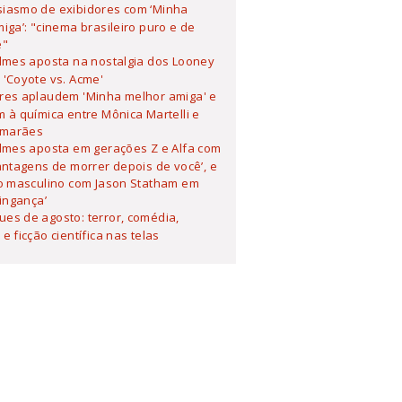
siasmo de exibidores com ‘Minha
iga’: "cinema brasileiro puro e de
e"
ilmes aposta na nostalgia dos Looney
'Coyote vs. Acme'
ores aplaudem 'Minha melhor amiga' e
 à química entre Mônica Martelli e
imarães
ilmes aposta em gerações Z e Alfa com
antagens de morrer depois de você’, e
o masculino com Jason Statham em
Vingança’
es de agosto: terror, comédia,
e ficção científica nas telas