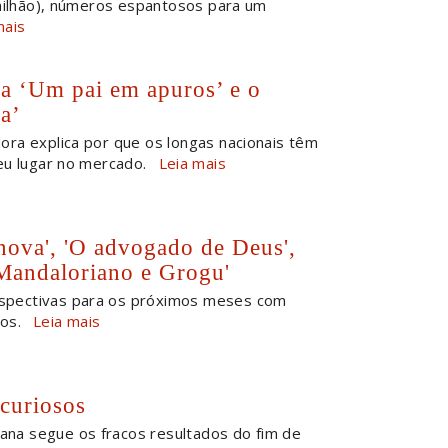
 milhão), números espantosos para um
mais
a ‘Um pai em apuros’ e o
a’
dora explica por que os longas nacionais têm
eu lugar no mercado.
Leia mais
 nova', 'O advogado de Deus',
 Mandaloriano e Grogu'
spectivas para os próximos meses com
os.
Leia mais
 curiosos
ana segue os fracos resultados do fim de