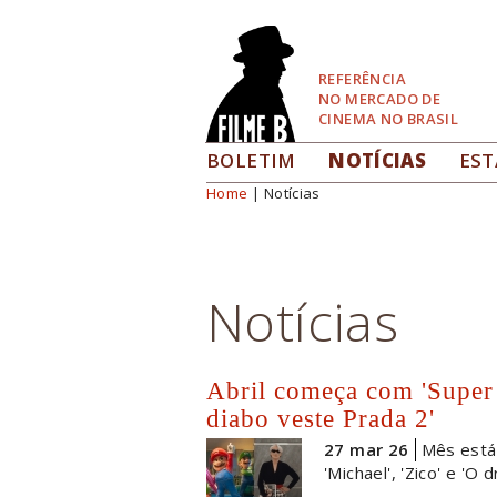
Pular
para
Navegação
REFERÊNCIA
NO MERCADO DE
CINEMA NO BRASIL
BOLETIM
NOTÍCIAS
EST
Home
| Notícias
Você está aqui
Notícias
Abril começa com 'Super
diabo veste Prada 2'
27 mar 26
Mês está 
'Michael', 'Zico' e 'O 