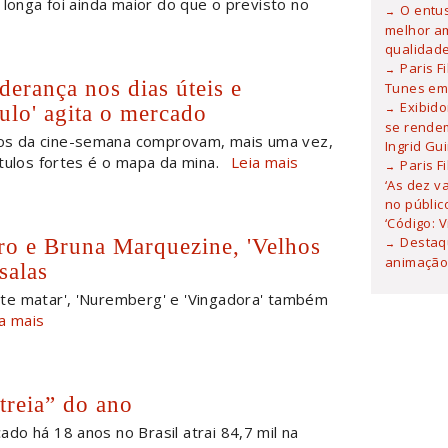
 longa foi ainda maior do que o previsto no
O entu
melhor am
qualidad
Paris F
derança nos dias úteis e
Tunes em 
Exibid
lo' agita o mercado
se rendem
os da cine-semana comprovam, mais uma vez,
Ingrid Gu
tulos fortes é o mapa da mina.
Leia mais
Paris F
‘As dez v
no públic
‘Código: 
o e Bruna Marquezine, 'Velhos
Destaqu
animação 
salas
 te matar', 'Nuremberg' e 'Vingadora' também
a mais
treia” do ano
çado há 18 anos no Brasil atrai 84,7 mil na