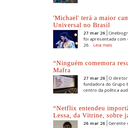
'Michael' terá a maior ca
Universal no Brasil
27 mar 26
Cinebiogr
foi apresentada com e
26.
Leia mais
“Ninguém comemora result
Mafra
27 mar 26
O diretor
fundadora do Grupo E
centro da política aud
“Netflix entendeu importâ
Lessa, da Vitrine, sobre j
26 mar 26
Gerente d