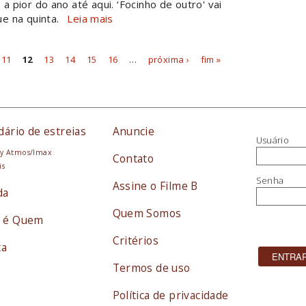
 pior do ano até aqui. ‘Focinho de outro' vai
e na quinta.
Leia mais
11
12
13
14
15
16
…
próxima ›
fim »
dário de estreias
Anuncie
Usuário
y Atmos/Imax
Contato
is
Senha
Assine o Filme B
da
Quem Somos
 é Quem
Critérios
ta
Termos de uso
Política de privacidade