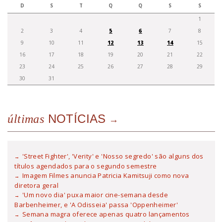
D
S
T
Q
Q
S
S
1
2
3
4
5
6
7
8
9
10
11
12
13
14
15
16
17
18
19
20
21
22
23
24
25
26
27
28
29
30
31
NOTÍCIAS
últimas
'Street Fighter', 'Verity' e 'Nosso segredo' são alguns dos
títulos agendados para o segundo semestre
Imagem Filmes anuncia Patricia Kamitsuji como nova
diretora geral
'Um novo dia' puxa maior cine-semana desde
Barbenheimer, e 'A Odisseia' passa 'Oppenheimer'
Semana magra oferece apenas quatro lançamentos