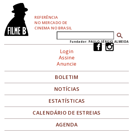
P
u
l
REFERÊNCIA
a
NO MERCADO DE
r
CINEMA NO BRASIL
p
Buscar
Formulário de busca
a
r
Fundador: PAULO SÉRGIO ALMEIDA
a
Login
N
Assine
a
Anuncie
v
e
g
BOLETIM
a
ç
NOTÍCIAS
ã
o
ESTATÍSTICAS
CALENDÁRIO DE ESTREIAS
AGENDA