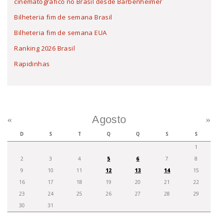
cinematográfico no Brasil desde Barbenheimer
Bilheteria fim de semana Brasil
Bilheteria fim de semana EUA
Ranking 2026 Brasil
Rapidinhas
Agosto
«
»
D
S
T
Q
Q
S
S
1
2
3
4
5
6
7
8
9
10
11
12
13
14
15
16
17
18
19
20
21
22
23
24
25
26
27
28
29
30
31