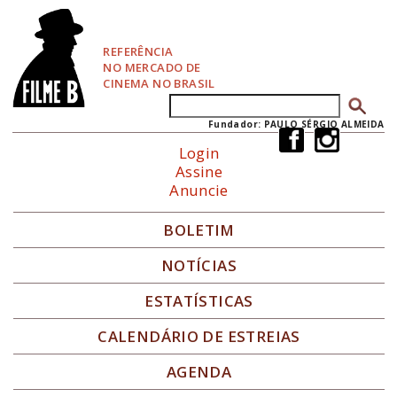
P
u
l
REFERÊNCIA
a
NO MERCADO DE
r
CINEMA NO BRASIL
p
Buscar
Formulário de busca
a
r
Fundador: PAULO SÉRGIO ALMEIDA
a
Login
N
Assine
a
Anuncie
v
e
g
BOLETIM
a
ç
NOTÍCIAS
ã
o
ESTATÍSTICAS
CALENDÁRIO DE ESTREIAS
AGENDA