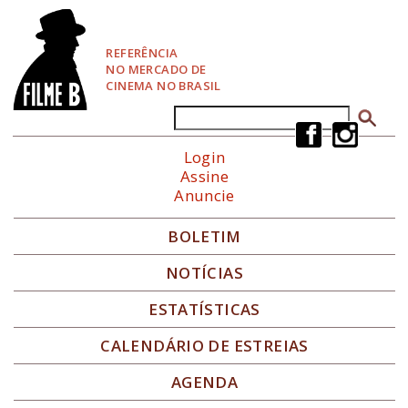
P
u
l
REFERÊNCIA
a
NO MERCADO DE
r
CINEMA NO BRASIL
p
a
Buscar
Formulário de busca
r
a
Login
N
Assine
a
Anuncie
v
e
g
BOLETIM
a
ç
NOTÍCIAS
ã
o
ESTATÍSTICAS
CALENDÁRIO DE ESTREIAS
AGENDA