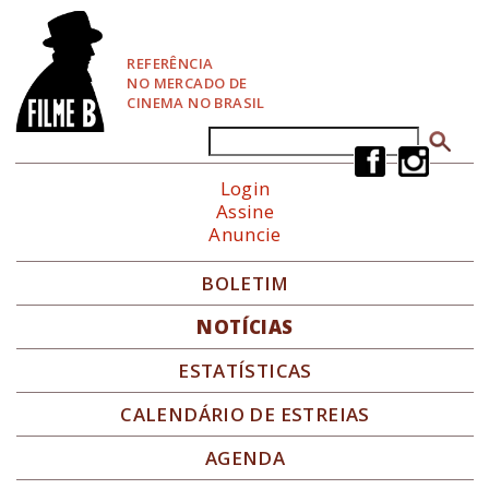
P
u
l
REFERÊNCIA
a
NO MERCADO DE
r
CINEMA NO BRASIL
p
a
Buscar
Formulário de busca
r
a
Login
N
Assine
a
Anuncie
v
e
g
BOLETIM
a
ç
NOTÍCIAS
ã
o
ESTATÍSTICAS
CALENDÁRIO DE ESTREIAS
AGENDA