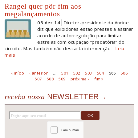
Rangel quer pôr fim aos
megalançamentos
05 dez 14
Diretor-presidente da Ancine
diz que exibidores estão prestes a assinar
acordo de autorregulação para limitar
estreias com ocupação “predatória” do
circuito. Mas também não descarta intervenção.
Leia
mais
« início
‹ anterior
…
501
502
503
504
505
506
Páginas
507
508
509
próxima ›
fim »
NEWSLETTER
receba nossa