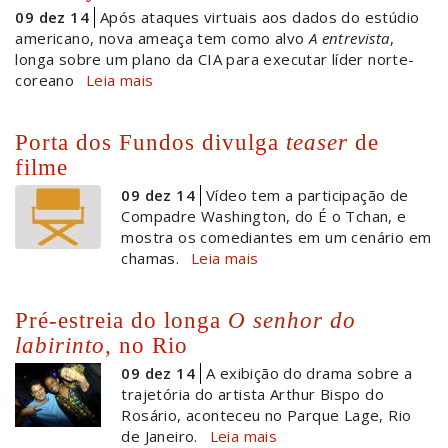
09 dez 14
Após ataques virtuais aos dados do estúdio
americano, nova ameaça tem como alvo
A entrevista
,
longa sobre um plano da CIA para executar líder norte-
coreano
Leia mais
Porta dos Fundos divulga
teaser
de
filme
09 dez 14
Vídeo tem a participação de
Compadre Washington, do É o Tchan, e
mostra os comediantes em um cenário em
chamas.
Leia mais
Pré-estreia do longa
O senhor do
labirinto
, no Rio
09 dez 14
A exibição do drama sobre a
trajetória do artista Arthur Bispo do
Rosário, aconteceu no Parque Lage, Rio
de Janeiro.
Leia mais