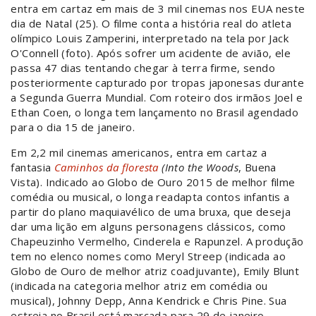
entra em cartaz em mais de 3 mil cinemas nos EUA neste
dia de Natal (25). O filme conta a história real do atleta
olímpico Louis Zamperini, interpretado na tela por Jack
O'Connell (foto). Após sofrer um acidente de avião, ele
passa 47 dias tentando chegar à terra firme, sendo
posteriormente capturado por tropas japonesas durante
a Segunda Guerra Mundial. Com roteiro dos irmãos Joel e
Ethan Coen, o longa tem lançamento no Brasil agendado
para o dia 15 de janeiro.
Em 2,2 mil cinemas americanos, entra em cartaz a
fantasia
Caminhos da floresta
(Into the Woods
, Buena
Vista). Indicado ao Globo de Ouro 2015 de melhor filme
comédia ou musical, o longa readapta contos infantis a
partir do plano maquiavélico de uma bruxa, que deseja
dar uma lição em alguns personagens clássicos, como
Chapeuzinho Vermelho, Cinderela e Rapunzel. A produção
tem no elenco nomes como Meryl Streep (indicada ao
Globo de Ouro de melhor atriz coadjuvante), Emily Blunt
(indicada na categoria melhor atriz em comédia ou
musical), Johnny Depp, Anna Kendrick e Chris Pine. Sua
estreia no Brasil está marcada para 29 de janeiro.