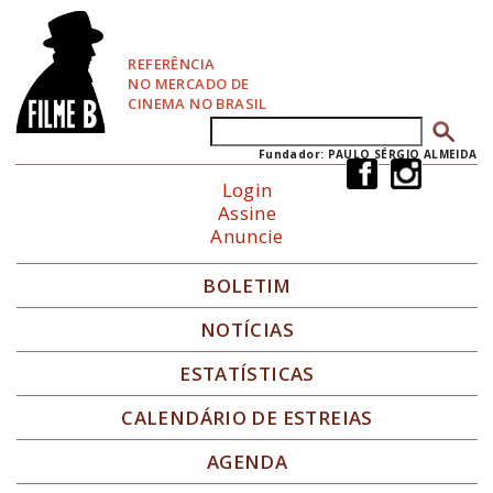
P
u
l
REFERÊNCIA
a
NO MERCADO DE
r
CINEMA NO BRASIL
p
Buscar
Formulário de busca
a
r
Fundador: PAULO SÉRGIO ALMEIDA
a
Login
N
Assine
a
Anuncie
v
e
g
BOLETIM
a
ç
NOTÍCIAS
ã
o
ESTATÍSTICAS
CALENDÁRIO DE ESTREIAS
AGENDA