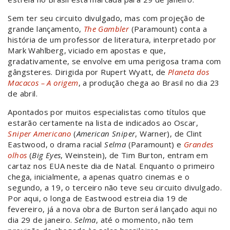
Sem ter seu circuito divulgado, mas com projeção de
grande lançamento,
The Gambler
(Paramount) conta a
história de um professor de literatura, interpretado por
Mark Wahlberg, viciado em apostas e que,
gradativamente, se envolve em uma perigosa trama com
gângsteres. Dirigida por Rupert Wyatt, de
Planeta dos
Macacos – A origem
, a produção chega ao Brasil no dia 23
de abril.
Apontados por muitos especialistas como títulos que
estarão certamente na lista de indicados ao Oscar,
Sniper Americano
(
American Sniper
, Warner), de Clint
Eastwood, o drama racial
Selma
(Paramount) e
Grandes
olhos
(
Big Eyes
, Weinstein), de Tim Burton, entram em
cartaz nos EUA neste dia de Natal. Enquanto o primeiro
chega, inicialmente, a apenas quatro cinemas e o
segundo, a 19, o terceiro não teve seu circuito divulgado.
Por aqui, o longa de Eastwood estreia dia 19 de
fevereiro, já a nova obra de Burton será lançado aqui no
dia 29 de janeiro.
Selma
, até o momento, não tem