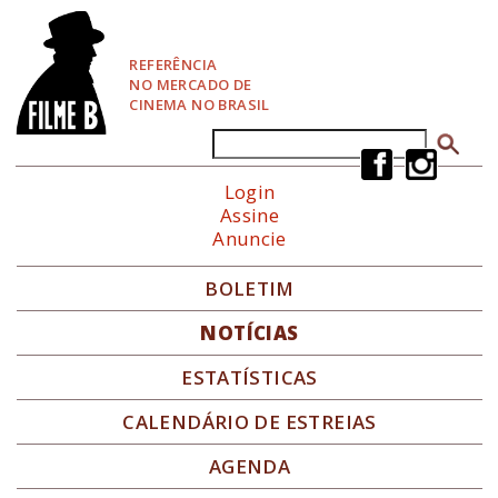
P
u
l
REFERÊNCIA
a
NO MERCADO DE
r
CINEMA NO BRASIL
p
a
Buscar
Formulário de busca
r
a
Login
N
Assine
a
Anuncie
v
e
g
BOLETIM
a
ç
NOTÍCIAS
ã
o
ESTATÍSTICAS
CALENDÁRIO DE ESTREIAS
AGENDA