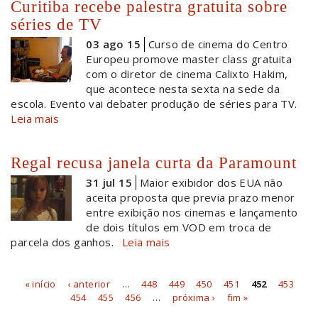
Curitiba recebe palestra gratuita sobre
séries de TV
03 ago 15
Curso de cinema do Centro
Europeu promove master class gratuita
com o diretor de cinema Calixto Hakim,
que acontece nesta sexta na sede da
escola. Evento vai debater produção de séries para TV.
Leia mais
Regal recusa janela curta da Paramount
31 jul 15
Maior exibidor dos EUA não
aceita proposta que previa prazo menor
entre exibição nos cinemas e lançamento
de dois títulos em VOD em troca de
parcela dos ganhos.
Leia mais
« início
‹ anterior
…
448
449
450
451
452
453
Páginas
454
455
456
…
próxima ›
fim »