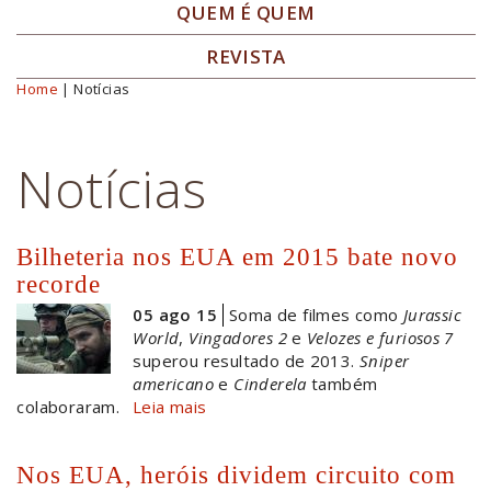
QUEM É QUEM
REVISTA
Home
| Notícias
Você está aqui
Notícias
Bilheteria nos EUA em 2015 bate novo
recorde
05 ago 15
Soma de filmes como
Jurassic
World
,
Vingadores 2
e
Velozes e furiosos 7
superou resultado de 2013.
Sniper
americano
e
Cinderela
também
colaboraram.
Leia mais
Nos EUA, heróis dividem circuito com