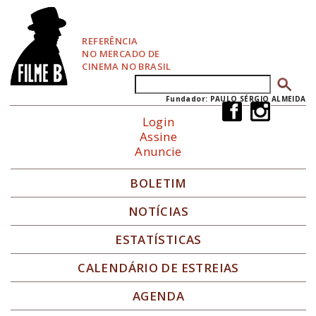
P
u
l
REFERÊNCIA
a
NO MERCADO DE
r
CINEMA NO BRASIL
p
Buscar
Formulário de busca
a
r
Fundador: PAULO SÉRGIO ALMEIDA
a
Login
N
Assine
a
Anuncie
v
e
g
BOLETIM
a
ç
NOTÍCIAS
ã
o
ESTATÍSTICAS
CALENDÁRIO DE ESTREIAS
AGENDA