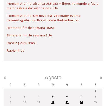
'Homem-Aranha' alcança US$ 932 milhões no mundo e faz a
maior estreia da história nos EUA
'Homem-Aranha: Um novo dia' vira maior evento
cinematográfico no Brasil desde Barbenheimer
Bilheteria fim de semana Brasil
Bilheteria fim de semana EUA
Ranking 2026 Brasil
Rapidinhas
Agosto
«
»
D
S
T
Q
Q
S
S
1
2
3
4
5
6
7
8
9
10
11
12
13
14
15