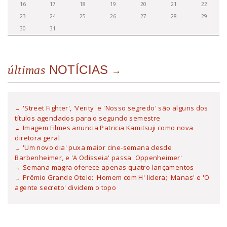
16
17
18
19
20
21
22
23
24
25
26
27
28
29
30
31
NOTÍCIAS
últimas
'Street Fighter', 'Verity' e 'Nosso segredo' são alguns dos
títulos agendados para o segundo semestre
Imagem Filmes anuncia Patricia Kamitsuji como nova
diretora geral
'Um novo dia' puxa maior cine-semana desde
Barbenheimer, e 'A Odisseia' passa 'Oppenheimer'
Semana magra oferece apenas quatro lançamentos
Prêmio Grande Otelo: 'Homem com H' lidera; 'Manas' e 'O
agente secreto' dividem o topo