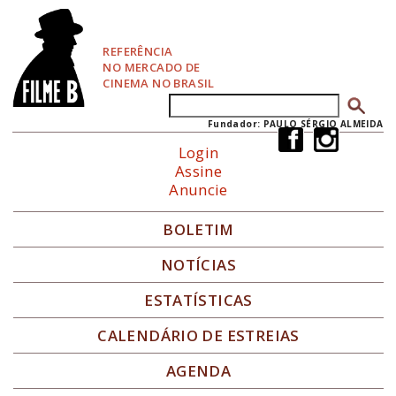
P
u
l
REFERÊNCIA
a
NO MERCADO DE
r
CINEMA NO BRASIL
p
Buscar
Formulário de busca
a
r
Fundador: PAULO SÉRGIO ALMEIDA
a
Login
N
Assine
a
Anuncie
v
e
g
BOLETIM
a
ç
NOTÍCIAS
ã
o
ESTATÍSTICAS
CALENDÁRIO DE ESTREIAS
AGENDA