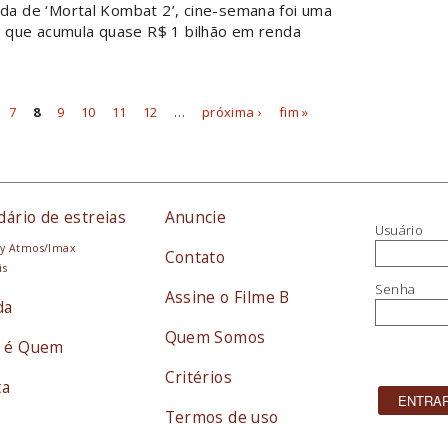
da de ‘Mortal Kombat 2’, cine-semana foi uma
 que acumula quase R$ 1 bilhão em renda
7
8
9
10
11
12
…
próxima ›
fim »
dário de estreias
Anuncie
Usuário
y Atmos/Imax
Contato
is
Senha
Assine o Filme B
da
Quem Somos
 é Quem
Critérios
ta
Termos de uso