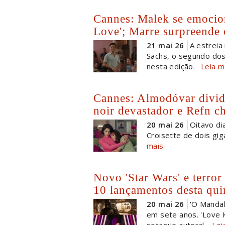
Cannes: Malek se emocio
Love'; Marre surpreende
21 mai 26
A estreia
Sachs, o segundo do
nesta edição.
Leia m
Cannes: Almodóvar divid
noir devastador e Refn ch
20 mai 26
Oitavo di
Croisette de dois gi
mais
Novo 'Star Wars' e terror
10 lançamentos desta qui
20 mai 26
'O Mandal
em sete anos. 'Love K
sotaque autoral.
Lei