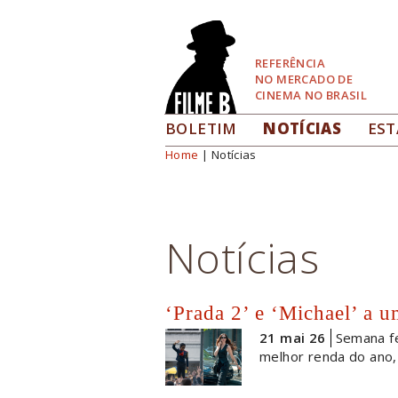
Pular
para
Navegação
REFERÊNCIA
NO MERCADO DE
CINEMA NO BRASIL
BOLETIM
NOTÍCIAS
EST
Home
| Notícias
Você está aqui
Notícias
‘Prada 2’ e ‘Michael’ a 
21 mai 26
Semana fe
melhor renda do ano