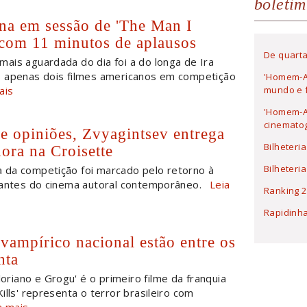
boletim
na em sessão de 'The Man I
 com 11 minutos de aplausos
De quarta
 mais aguardada do dia foi a do longa de Ira
s apenas dois filmes americanos em competição
'Homem-A
ais
mundo e f
'Homem-Ar
cinematog
e opiniões, Zvyagintsev entrega
Bilheteri
ora na Croisette
Bilheteri
a da competição foi marcado pelo retorno à
gantes do cinema autoral contemporâneo.
Leia
Ranking 2
Rapidinh
 vampírico nacional estão entre os
nta
oriano e Grogu' é o primeiro filme da franquia
ills' representa o terror brasileiro com
a mais