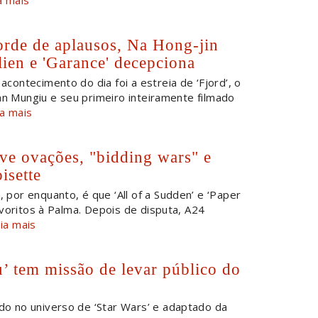
orde de aplausos, Na Hong-jin
ien e 'Garance' decepciona
acontecimento do dia foi a estreia de ‘Fjord’, o
an Mungiu e seu primeiro inteiramente filmado
ia mais
ve ovações, "bidding wars" e
isette
 por enquanto, é que ‘All of a Sudden’ e ‘Paper
voritos à Palma. Depois de disputa, A24
ia mais
’ tem missão de levar público do
o no universo de ‘Star Wars’ e adaptado da