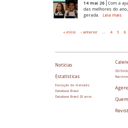
14 mai 26
Com a aju
das melhores do ano,
gerada.
Leia mais
« início
‹ anterior
…
4
5
6
Páginas
Calen
Notícias
3D/Dolb
Estatísticas
Naciona
Evolução do mercado
Agen
Database Brasil
Database Brasil 20 anos
Quem
Revis