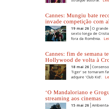
Cannes: Mungiu bate rec
invade competição com al
19 mai 26
O grande 
sexto longa de Cristi
fora da Romênia.
Le
Cannes: fim de semana te
Hollywood de volta à Cro
18 mai 26
Consenso,
Tiger’ se tornaram fa
adquire ‘Club Kid’.
Le
‘O Mandaloriano e Grogu
streaming aos cinemas
15 mai 26
Ambientad