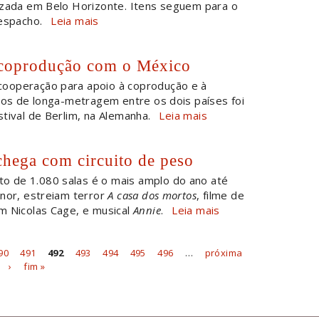
izada em Belo Horizonte. Itens seguem para o
espacho.
Leia mais
 coprodução com o México
cooperação para apoio à coprodução e à
etos de longa-metragem entre os dois países foi
tival de Berlim, na Alemanha.
Leia mais
hega com circuito de peso
o de 1.080 salas é o mais amplo do ano até
enor, estreiam terror
A casa dos mortos
, filme de
om Nicolas Cage, e musical
Annie
.
Leia mais
90
491
492
493
494
495
496
…
próxima
›
fim »