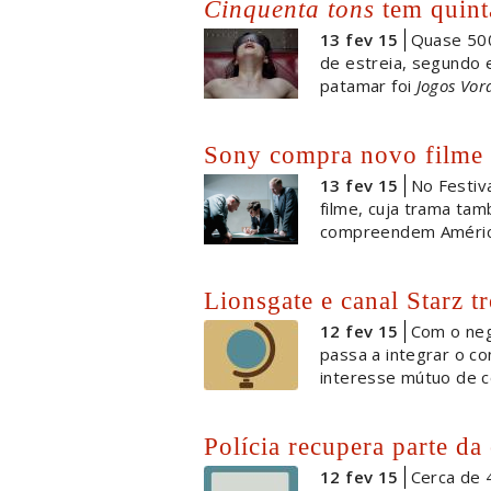
Cinquenta tons
tem quint
13 fev 15
Quase 500
de estreia, segundo 
patamar foi
Jogos Vor
Sony compra novo filme 
13 fev 15
No Festiva
filme, cuja trama tam
compreendem América
Lionsgate e canal Starz t
12 fev 15
Com o negó
passa a integrar o c
interesse mútuo de 
Polícia recupera parte d
12 fev 15
Cerca de 