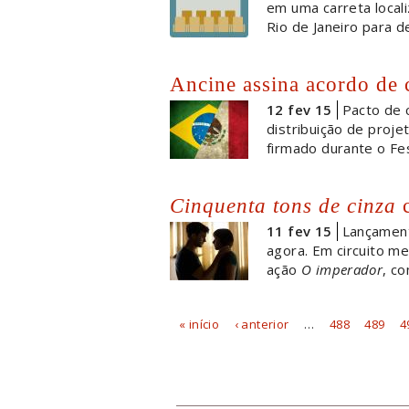
em uma carreta local
Rio de Janeiro para d
Ancine assina acordo de
12 fev 15
Pacto de 
distribuição de proj
firmado durante o Fes
Cinquenta tons de cinza
c
11 fev 15
Lançament
agora. Em circuito m
ação
O imperador
, c
« início
‹ anterior
…
488
489
4
Páginas