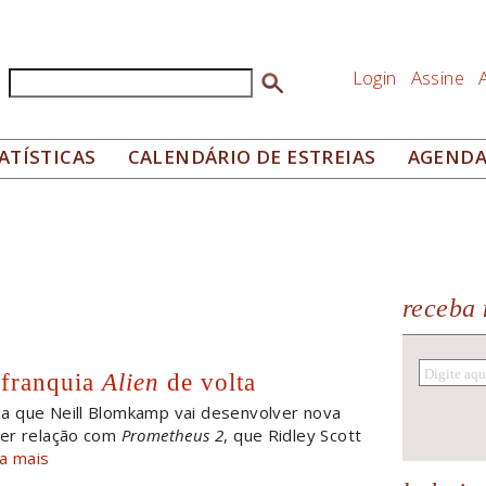
Login
Assine
Buscar
Formulário de busca
ATÍSTICAS
CALENDÁRIO DE ESTREIAS
AGEND
receba 
 franquia
Alien
de volta
ia que Neill Blomkamp vai desenvolver nova
uer relação com
Prometheus 2
, que Ridley Scott
ia mais