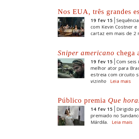
Nos EUA, três grandes es
19 fev 15
Sequênci
com Kevin Costner e
cartaz em mais de 2 
Sniper americano
chega a
19 fev 15
Com seis i
melhor ator para Br
estreia com circuito 
vizinho
Leia mais
Público premia
Que horas
14 fev 15
Dirigido p
premiado no Sundance
Márdila.
Leia mais