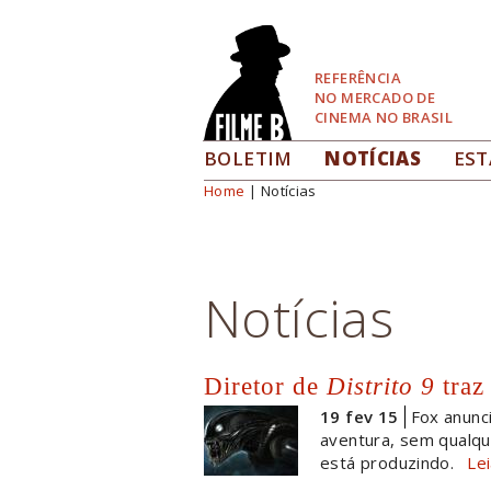
Pular
para
Navegação
REFERÊNCIA
NO MERCADO DE
CINEMA NO BRASIL
BOLETIM
NOTÍCIAS
EST
Home
| Notícias
Você está aqui
Notícias
Diretor de
Distrito 9
traz
19 fev 15
Fox anunc
aventura, sem qualq
está produzindo.
Le