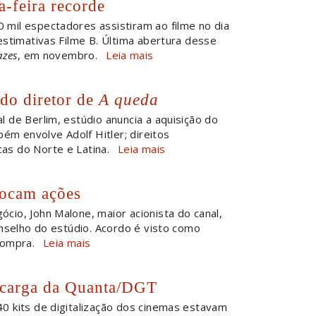
a-feira recorde
 mil espectadores assistiram ao filme no dia
estimativas Filme B. Última abertura desse
azes
, em novembro.
Leia mais
do diretor de
A queda
l de Berlim, estúdio anuncia a aquisição do
bém envolve Adolf Hitler; direitos
s do Norte e Latina.
Leia mais
rocam ações
cio, John Malone, maior acionista do canal,
onselho do estúdio. Acordo é visto como
compra.
Leia mais
a carga da Quanta/DGT
40 kits de digitalização dos cinemas estavam