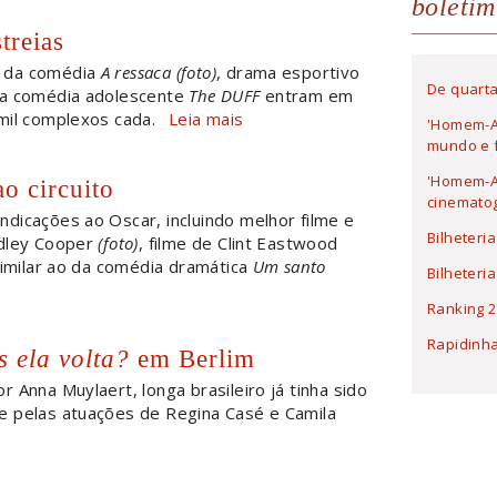
boletim
treias
a da comédia
A ressaca
(foto)
, drama esportivo
De quarta
 a comédia adolescente
The DUFF
entram em
mil complexos cada.
Leia mais
'Homem-A
mundo e f
'Homem-Ar
o circuito
cinematog
ndicações ao Oscar, incluindo melhor filme e
Bilheteri
adley Cooper
(foto)
, filme de Clint Eastwood
similar ao da comédia dramática
Um santo
Bilheteri
Ranking 2
Rapidinh
 ela volta?
em Berlim
or Anna Muylaert, longa brasileiro já tinha sido
 pelas atuações de Regina Casé e Camila