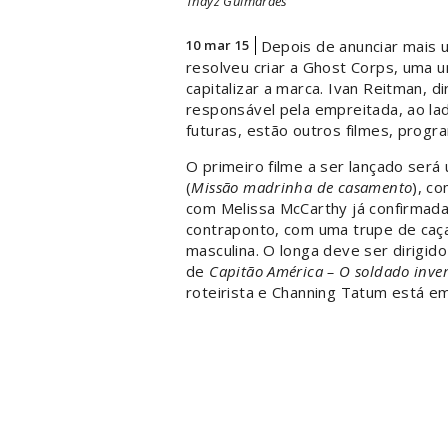
Thayz Guimarães
10 mar 15
Depois de anunciar mais 
resolveu criar a Ghost Corps, uma 
capitalizar a marca. Ivan Reitman, di
responsável pela empreitada, ao lad
futuras, estão outros filmes, prog
O primeiro filme a ser lançado ser
(
Missão madrinha de casamento
), c
com Melissa McCarthy já confirmada
contraponto, com uma trupe de caç
masculina. O longa deve ser dirigid
de
Capitão América – O soldado inver
roteirista e Channing Tatum está em