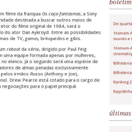
boletim
um filme da franquia
Os caça-fantasmas
, a Sony
unidade destinada a buscar outros meios de
De quarta
retor do filme original de 1984, será o
o do ator Dan Aykroyd. Entre as possibilidades
'Homem-A
ramas de TV,
games
, brinquedos e gibis.
mundo e f
'Homem-Ar
á um
reboot
da série, dirigido por Paul Feig
cinematog
om uma equipe formada apenas por mulheres,
 no elenco. Já o segundo será uma espécie de
Bilheteri
adores de almas penadas exclusivamente
Bilheteri
o pelos irmãos Russo (Anthony e Joe),
nal.
Drew Pearce está cotado para o cargo de
Ranking 2
 negociações para o papel principal.
Rapidinh
últimas