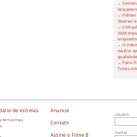
Semana
lançamen
Prêmio 
'Manas' e
Com ju
2026 imp
enquanto
O entu
melhor am
qualidad
Paris F
Tunes em 
dário de estreias
Anuncie
Usuário
y Atmos/Imax
Contato
is
Senha
Assine o Filme B