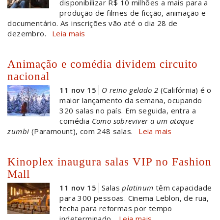
disponibilizar R$ 10 milhões a mais para a
produção de filmes de ficção, animação e
documentário. As inscrições vão até o dia 28 de
dezembro.
Leia mais
Animação e comédia dividem circuito
nacional
11 nov 15
O reino gelado 2
(Califórnia) é o
maior lançamento da semana, ocupando
320 salas no país. Em seguida, entra a
comédia
Como sobreviver a um ataque
zumbi
(Paramount), com 248 salas.
Leia mais
Kinoplex inaugura salas VIP no Fashion
Mall
11 nov 15
Salas
platinum
têm capacidade
para 300 pessoas. Cinema Leblon, de rua,
fecha para reformas por tempo
indeterminado.
Leia mais