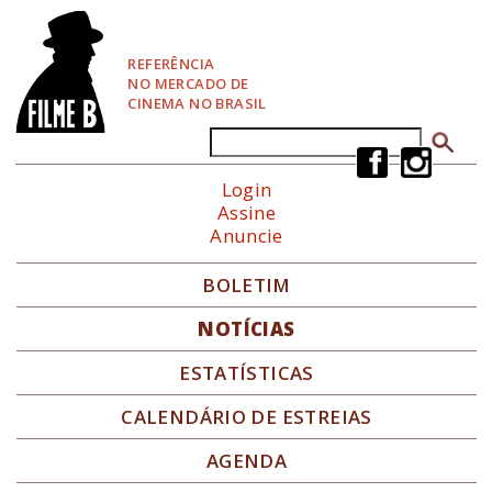
P
u
l
REFERÊNCIA
a
NO MERCADO DE
r
CINEMA NO BRASIL
p
a
Buscar
Formulário de busca
r
a
Login
N
Assine
a
Anuncie
v
e
g
BOLETIM
a
ç
NOTÍCIAS
ã
o
ESTATÍSTICAS
CALENDÁRIO DE ESTREIAS
AGENDA