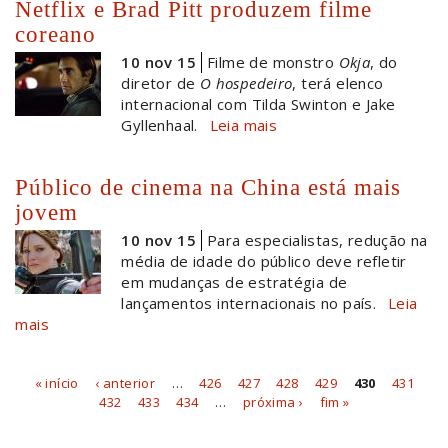
Netflix e Brad Pitt produzem filme
coreano
10 nov 15
Filme de monstro
Okja
, do
diretor de
O hospedeiro
, terá elenco
internacional com Tilda Swinton e Jake
Gyllenhaal.
Leia mais
Público de cinema na China está mais
jovem
10 nov 15
Para especialistas, redução na
média de idade do público deve refletir
em mudanças de estratégia de
lançamentos internacionais no país.
Leia
mais
« início
‹ anterior
…
426
427
428
429
430
431
Páginas
432
433
434
…
próxima ›
fim »