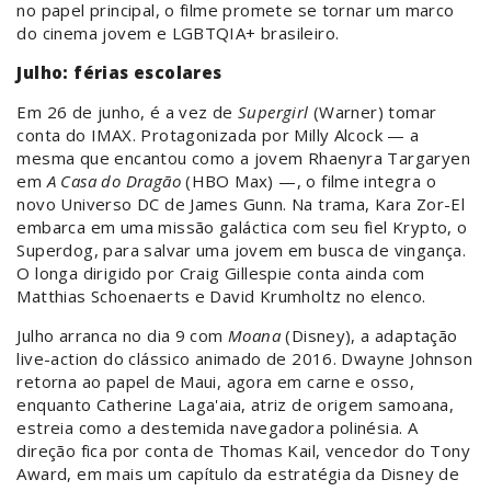
no papel principal, o filme promete se tornar um marco
do cinema jovem e LGBTQIA+ brasileiro.
Julho: férias escolares
Em 26 de junho, é a vez de
Supergirl
(Warner) tomar
conta do IMAX. Protagonizada por Milly Alcock — a
mesma que encantou como a jovem Rhaenyra Targaryen
em
A Casa do Dragão
(HBO Max) —, o filme integra o
novo Universo DC de James Gunn. Na trama, Kara Zor-El
embarca em uma missão galáctica com seu fiel Krypto, o
Superdog, para salvar uma jovem em busca de vingança.
O longa dirigido por Craig Gillespie conta ainda com
Matthias Schoenaerts e David Krumholtz no elenco.
Julho arranca no dia 9 com
Moana
(Disney), a adaptação
live-action do clássico animado de 2016. Dwayne Johnson
retorna ao papel de Maui, agora em carne e osso,
enquanto Catherine Laga'aia, atriz de origem samoana,
estreia como a destemida navegadora polinésia. A
direção fica por conta de Thomas Kail, vencedor do Tony
Award, em mais um capítulo da estratégia da Disney de