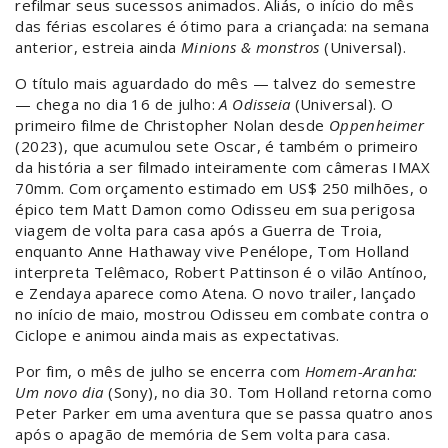
refilmar seus sucessos animados. Aliás, o início do mês
das férias escolares é ótimo para a criançada: na semana
anterior, estreia ainda
Minions & monstros
(Universal).
O título mais aguardado do mês — talvez do semestre
— chega no dia 16 de julho:
A Odisseia
(Universal). O
primeiro filme de Christopher Nolan desde
Oppenheimer
(2023), que acumulou sete Oscar, é também o primeiro
da história a ser filmado inteiramente com câmeras IMAX
70mm. Com orçamento estimado em US$ 250 milhões, o
épico tem Matt Damon como Odisseu em sua perigosa
viagem de volta para casa após a Guerra de Troia,
enquanto Anne Hathaway vive Penélope, Tom Holland
interpreta Telêmaco, Robert Pattinson é o vilão Antínoo,
e Zendaya aparece como Atena. O novo trailer, lançado
no início de maio, mostrou Odisseu em combate contra o
Ciclope e animou ainda mais as expectativas.
Por fim, o mês de julho se encerra com
Homem-Aranha:
Um novo dia
(Sony), no dia 30. Tom Holland retorna como
Peter Parker em uma aventura que se passa quatro anos
após o apagão de memória de Sem volta para casa.