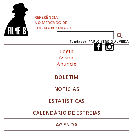
P
u
l
REFERÊNCIA
a
NO MERCADO DE
r
CINEMA NO BRASIL
p
Buscar
Formulário de busca
a
r
Fundador: PAULO SÉRGIO ALMEIDA
a
Login
N
Assine
a
Anuncie
v
e
g
BOLETIM
a
ç
NOTÍCIAS
ã
o
ESTATÍSTICAS
CALENDÁRIO DE ESTREIAS
AGENDA