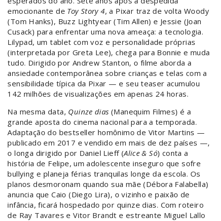
esperados do ano. Sete anos após a despedida
emocionante de
Toy Story 4
, a Pixar traz de volta Woody
(Tom Hanks), Buzz Lightyear (Tim Allen) e Jessie (Joan
Cusack) para enfrentar uma nova ameaça: a tecnologia.
Lilypad, um tablet com voz e personalidade próprias
(interpretada por Greta Lee), chega para Bonnie e muda
tudo. Dirigido por Andrew Stanton, o filme aborda a
ansiedade contemporânea sobre crianças e telas com a
sensibilidade típica da Pixar — e seu teaser acumulou
142 milhões de visualizações em apenas 24 horas.
Na mesma data,
Quinze dias
(Manequim Filmes) é a
grande aposta do cinema nacional para a temporada.
Adaptação do bestseller homônimo de Vitor Martins —
publicado em 2017 e vendido em mais de dez países —,
o longa dirigido por Daniel Lieff (
Alice & Só
) conta a
história de Felipe, um adolescente inseguro que sofre
bullying e planeja férias tranquilas longe da escola. Os
planos desmoronam quando sua mãe (Débora Falabella)
anuncia que Caio (Diego Lira), o vizinho e paixão de
infância, ficará hospedado por quinze dias. Com roteiro
de Ray Tavares e Vitor Brandt e estreante Miguel Lallo