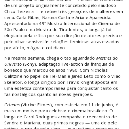
de um projeto originalmente concebido pelo saudoso
Chico Teixeira — e reúne três gerações de mulheres em
cena: Carla Ribas, Naruna Costa e Ariane Aparecida.
Apresentado na 49ª Mostra Internacional de Cinema de
São Paulo e na Mostra de Tiradentes, o longa já foi
elogiado pela crítica por sua direção de atores precisa e
pelo olhar sensível às relações femininas atravessadas
por afeto, mágoa e cotidiano.
Na mesma semana, chega o tão aguardado
Mestres do
Universo
(Sony), adaptação live-action da franquia de
bonecos que marcou os anos 1980. Com Nicholas
Galitzine no papel de He-Man e Jared Leto como o vilão
Skeletor, o longa dirigido por Travis Knight aposta em
uma estética contemporânea para conquistar tanto os
fãs nostálgicos quanto as novas gerações.
Criadas
(Vitrine Filmes), com estreia em 11 de junho, é
mais um motivo para celebrar o cinema brasileiro. O
longa de Carol Rodrigues acompanha o reencontro de
Sandra e Mariana, duas primas negras — uma de pele
retinta, outra de pele clara — que voltam a conviver na