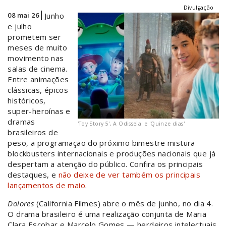
Divulgação
08 mai 26
Junho
e julho
prometem ser
meses de muito
movimento nas
salas de cinema.
Entre animações
clássicas, épicos
históricos,
super-heroínas e
dramas
'Toy Story 5', A Odisseia' e 'Quinze dias'
brasileiros de
peso, a programação do próximo bimestre mistura
blockbusters internacionais e produções nacionais que já
despertam a atenção do público. Confira os principais
destaques, e
não deixe de ver também os principais
lançamentos de maio
.
Dolores
(California Filmes) abre o mês de junho, no dia 4.
O drama brasileiro é uma realização conjunta de Maria
Clara Escobar e Marcelo Gomes — herdeiros intelectuais