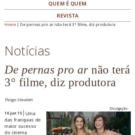
QUEM É QUEM
REVISTA
Home
| De pernas pro ar não terá 3° filme, diz produtora
Você está aqui
Notícias
De pernas pro ar
não terá
3° filme, diz produtora
Thiago Stivaletti
Divulgação
16 jun 15
Uma
das franquias de
maior sucesso
do cinema