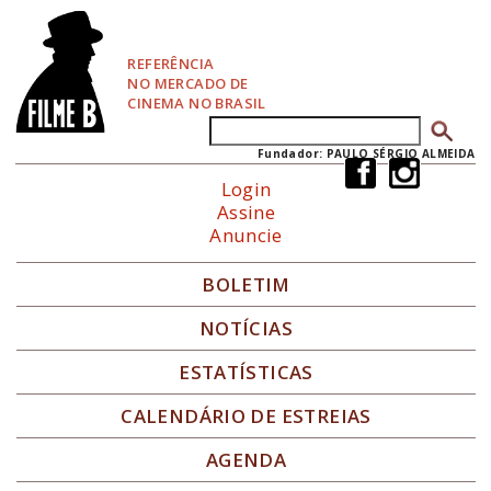
P
u
l
REFERÊNCIA
a
NO MERCADO DE
r
CINEMA NO BRASIL
p
Buscar
Formulário de busca
a
r
Fundador: PAULO SÉRGIO ALMEIDA
a
Login
N
Assine
a
Anuncie
v
e
g
BOLETIM
a
ç
NOTÍCIAS
ã
o
ESTATÍSTICAS
CALENDÁRIO DE ESTREIAS
AGENDA