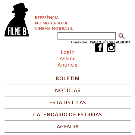
P
u
l
REFERÊNCIA
a
NO MERCADO DE
r
CINEMA NO BRASIL
p
Buscar
Formulário de busca
a
r
Fundador: PAULO SÉRGIO ALMEIDA
a
Login
N
Assine
a
Anuncie
v
e
g
BOLETIM
a
ç
NOTÍCIAS
ã
o
ESTATÍSTICAS
CALENDÁRIO DE ESTREIAS
AGENDA