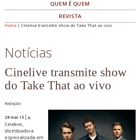
QUEM É QUEM
REVISTA
Home
| Cinelive transmite show do Take That ao vivo
Você está aqui
Notícias
Cinelive transmite show
do Take That ao vivo
Redação
28 mai 15
A
Cinelive,
distribuidora
especializada em