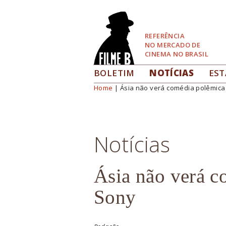
Pular
para
Navegação
REFERÊNCIA
NO MERCADO DE
CINEMA NO BRASIL
BOLETIM
NOTÍCIAS
EST
Home
| Ásia não verá comédia polêmica
Você está aqui
Notícias
Ásia não verá c
Sony