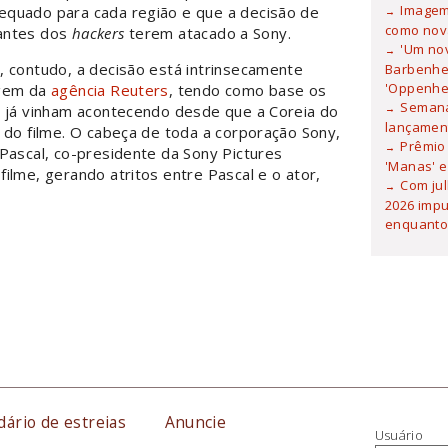
Imagem 
equado para cada região e que a decisão de
como nova
a antes dos
hackers
terem atacado a Sony.
'Um no
, contudo, a decisão está intrinsecamente
Barbenhei
'Oppenhe
agem da
agência Reuters
, tendo como base os
Semana
 já vinham acontecendo desde que a Coreia do
lançamen
 do filme. O cabeça de toda a corporação Sony,
Prêmio 
Pascal, co-presidente da Sony Pictures
'Manas' e
ilme, gerando atritos entre Pascal e o ator,
Com ju
2026 imp
enquanto
dário de estreias
Anuncie
Usuário