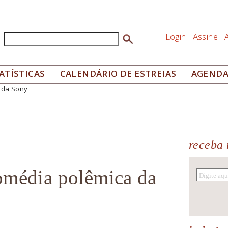
Login
Assine
Buscar
Formulário de busca
ATÍSTICAS
CALENDÁRIO DE ESTREIAS
AGEND
 da Sony
receba 
omédia polêmica da