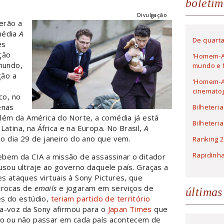
boletim
Divulgação
terão a
média
A
De quarta
es
ção
'Homem-A
 mundo,
mundo e f
ção a
'Homem-Ar
cinematog
co, no
enas
Bilheteri
 Além da América do Norte, a comédia já está
Bilheteri
atina, na África e na Europa. No Brasil,
A
o dia 29 de janeiro do ano que vem.
Ranking 2
Rapidinh
cebem da CIA a missão de assassinar o ditador
usou ultraje ao governo daquele país. Graças a
es ataques virtuais à Sony Pictures, que
trocas de
emails
e jogaram em serviços de
últimas
es do estúdio,
teriam partido de território
a-voz da Sony afirmou para o
Japan Times
que
ão ou não passar em cada país acontecem de