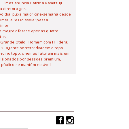
Filmes anuncia Patricia Kamitsuji
 diretora geral
vo dia' puxa maior cine-semana desde
mer, e 'A Odisseia' passa
imer'
 magra oferece apenas quatro
tos
Grande Otelo: 'Homem com H' lidera;
 'O agente secreto' dividem o topo
lho no topo, cinemas faturam mais em
ulsionados por sessões premium,
 público se mantém estável