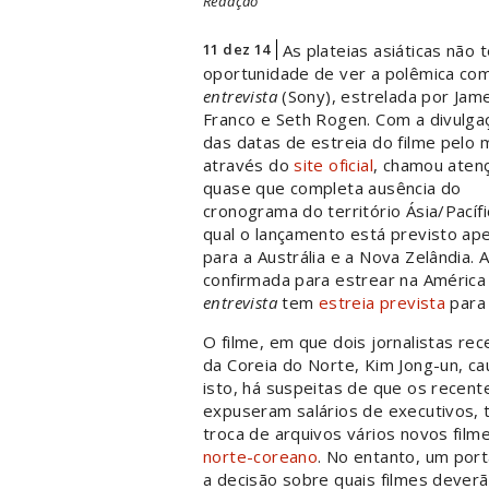
Redação
11 dez 14
As plateias asiáticas não 
oportunidade de ver a polêmica co
entrevista
(Sony), estrelada por Jam
Franco e Seth Rogen. Com a divulga
das datas de estreia do filme pelo
através do
site oficial
, chamou aten
quase que completa ausência do
cronograma do território Ásia/Pacífi
qual o lançamento está previsto ap
para a Austrália e a Nova Zelândia.
confirmada para estrear na América L
entrevista
tem
estreia prevista
para 
O filme, em que dois jornalistas re
da Coreia do Norte, Kim Jong-un, ca
isto, há suspeitas de que os recent
expuseram salários de executivos, 
troca de arquivos vários novos film
norte-coreano
. No entanto, u
m port
a decisão sobre quais filmes dever