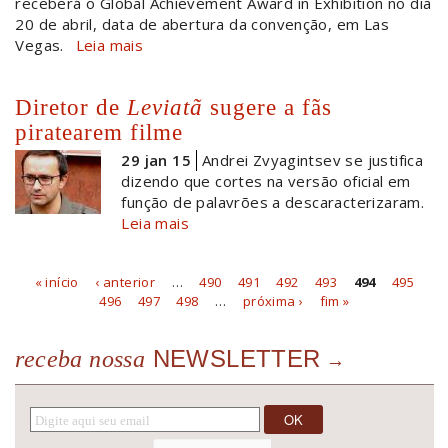
receberá o Global Achievement Award in Exhibition no dia
20 de abril, data de abertura da convenção, em Las
Vegas.
Leia mais
Diretor de
Leviatã
sugere a fãs
piratearem filme
29 jan 15
Andrei Zvyagintsev se justifica
dizendo que cortes na versão oficial em
função de palavrões a descaracterizaram.
Leia mais
« início
‹ anterior
…
490
491
492
493
494
495
Páginas
496
497
498
…
próxima ›
fim »
NEWSLETTER
receba nossa