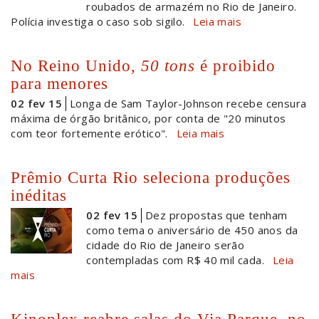
roubados de armazém no Rio de Janeiro.
Polícia investiga o caso sob sigilo.
Leia mais
No Reino Unido,
50 tons
é proibido
para menores
02 fev 15
Longa de Sam Taylor-Johnson recebe censura
máxima de órgão britânico, por conta de "20 minutos
com teor fortemente erótico".
Leia mais
Prêmio Curta Rio seleciona produções
inéditas
02 fev 15
Dez propostas que tenham
como tema o aniversário de 450 anos da
cidade do Rio de Janeiro serão
contempladas com R$ 40 mil cada.
Leia
mais
Kinoplex reabre salas do Via Parque, no