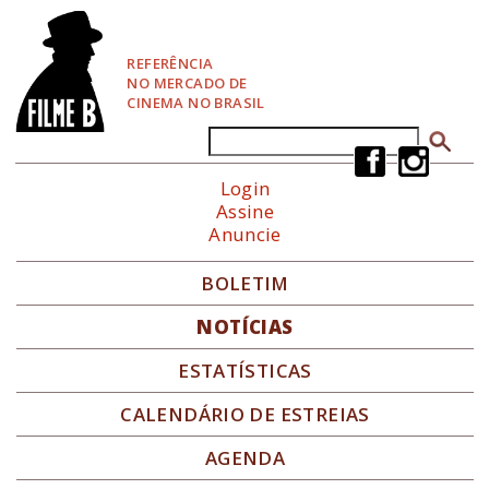
P
u
l
REFERÊNCIA
a
NO MERCADO DE
r
CINEMA NO BRASIL
p
a
Buscar
Formulário de busca
r
a
Login
N
Assine
a
Anuncie
v
e
g
BOLETIM
a
ç
NOTÍCIAS
ã
o
ESTATÍSTICAS
CALENDÁRIO DE ESTREIAS
AGENDA