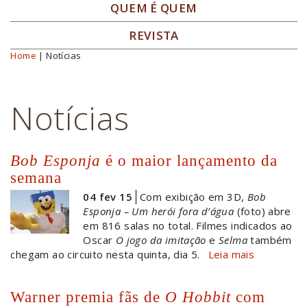
QUEM É QUEM
REVISTA
Home
| Notícias
Você está aqui
Notícias
Bob Esponja
é o maior lançamento da
semana
04 fev 15
Com exibição em 3D,
Bob
Esponja – Um herói fora d’água
(foto) abre
em 816 salas no total. Filmes indicados ao
Oscar
O jogo da imitação
e
Selma
também
chegam ao circuito nesta quinta, dia 5.
Leia mais
Warner premia fãs de
O Hobbit
com