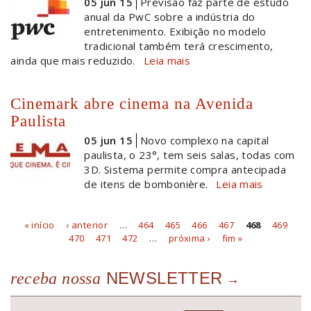
05 jun 15
Previsão faz parte de estudo
anual da PwC sobre a indústria do
entretenimento. Exibição no modelo
tradicional também terá crescimento,
ainda que mais reduzido.
Leia mais
Cinemark abre cinema na Avenida
Paulista
05 jun 15
Novo complexo na capital
paulista, o 23°, tem seis salas, todas com
3D. Sistema permite compra antecipada
de itens de bombonière.
Leia mais
« início
‹ anterior
…
464
465
466
467
468
469
Páginas
470
471
472
…
próxima ›
fim »
NEWSLETTER
receba nossa