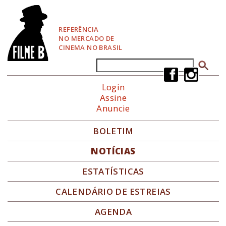
P
u
l
REFERÊNCIA
a
NO MERCADO DE
r
CINEMA NO BRASIL
p
a
Buscar
Formulário de busca
r
a
Login
N
Assine
a
Anuncie
v
e
g
BOLETIM
a
ç
NOTÍCIAS
ã
o
ESTATÍSTICAS
CALENDÁRIO DE ESTREIAS
AGENDA