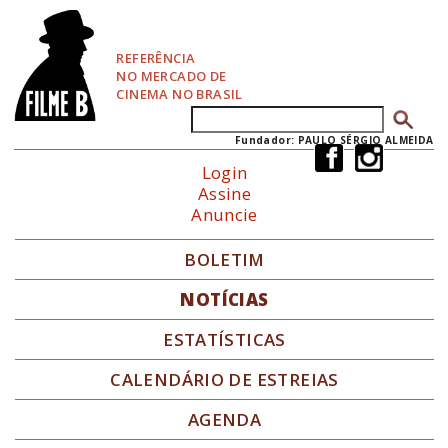
P
u
l
REFERÊNCIA
a
NO MERCADO DE
r
CINEMA NO BRASIL
p
Buscar
Formulário de busca
a
r
Fundador: PAULO SÉRGIO ALMEIDA
a
Login
N
Assine
a
Anuncie
v
e
g
BOLETIM
a
ç
NOTÍCIAS
ã
o
ESTATÍSTICAS
CALENDÁRIO DE ESTREIAS
AGENDA