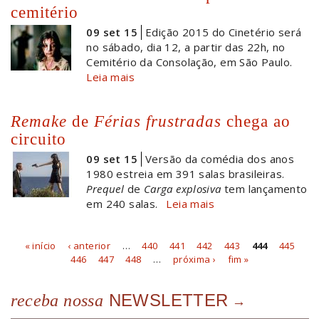
cemitério
09 set 15
Edição 2015 do Cinetério será
no sábado, dia 12, a partir das 22h, no
Cemitério da Consolação, em São Paulo.
Leia mais
Remake
de
Férias frustradas
chega ao
circuito
09 set 15
Versão da comédia dos anos
1980 estreia em 391 salas brasileiras.
Prequel
de
Carga explosiva
tem lançamento
em 240 salas.
Leia mais
« início
‹ anterior
…
440
441
442
443
444
445
Páginas
446
447
448
…
próxima ›
fim »
NEWSLETTER
receba nossa