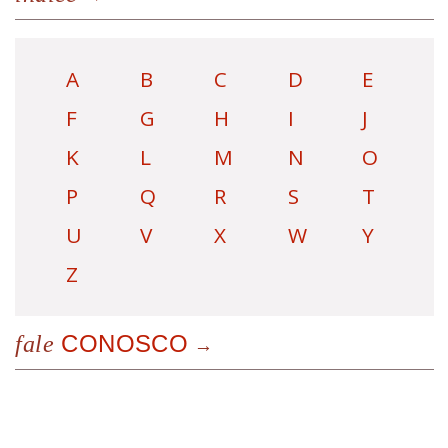
A
B
C
D
E
F
G
H
I
J
K
L
M
N
O
P
Q
R
S
T
U
V
X
W
Y
Z
CONOSCO
fale