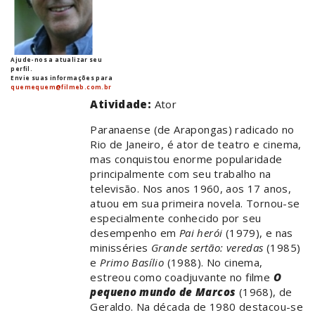
Ajude-nos a atualizar seu
perfil.
Envie suas informações para
quemequem@filmeb.com.br
Atividade:
Ator
Paranaense (de Arapongas) radicado no
Rio de Janeiro, é ator de teatro e cinema,
mas conquistou enorme popularidade
principalmente com seu trabalho na
televisão. Nos anos 1960, aos 17 anos,
atuou em sua primeira novela. Tornou-se
especialmente conhecido por seu
desempenho em
Pai herói
(1979), e nas
minisséries
Grande sertão: veredas
(1985)
e
Primo Basílio
(1988). No cinema,
estreou como coadjuvante no filme
O
pequeno mundo de Marcos
(1968), de
Geraldo. Na década de 1980 destacou-se