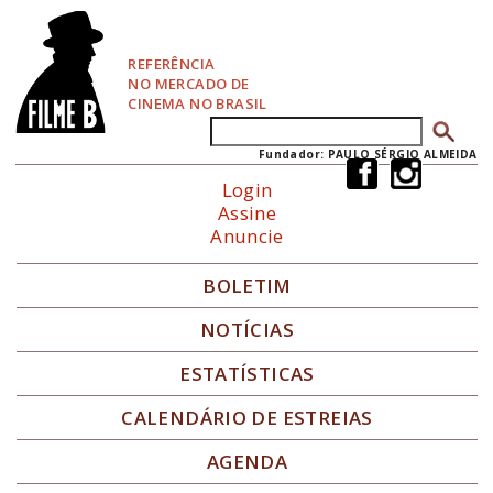
P
u
l
REFERÊNCIA
a
NO MERCADO DE
r
CINEMA NO BRASIL
p
Buscar
Formulário de busca
a
r
Fundador: PAULO SÉRGIO ALMEIDA
a
Login
N
Assine
a
Anuncie
v
e
g
BOLETIM
a
ç
NOTÍCIAS
ã
o
ESTATÍSTICAS
CALENDÁRIO DE ESTREIAS
AGENDA