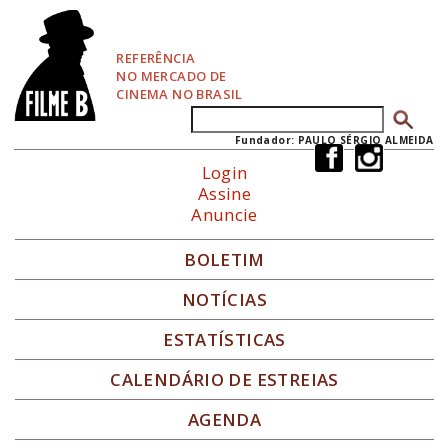
P
u
l
REFERÊNCIA
a
NO MERCADO DE
r
CINEMA NO BRASIL
p
Buscar
Formulário de busca
a
r
Fundador: PAULO SÉRGIO ALMEIDA
a
Login
N
Assine
a
Anuncie
v
e
g
BOLETIM
a
ç
NOTÍCIAS
ã
o
ESTATÍSTICAS
CALENDÁRIO DE ESTREIAS
AGENDA