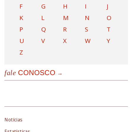
F
G
H
I
J
K
L
M
N
O
P
Q
R
S
T
U
V
X
W
Y
Z
CONOSCO
fale
Notícias
Estatísticas