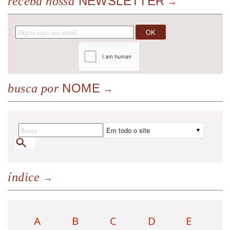
NEWSLETTER
receba nossa
NOME
busca por
índice
A
B
C
D
E