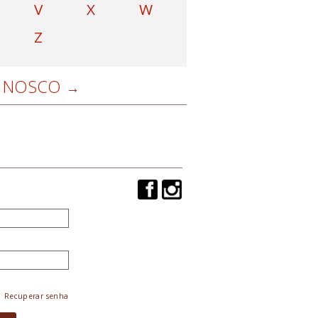
V
X
W
Z
NOSCO
Recuperar senha