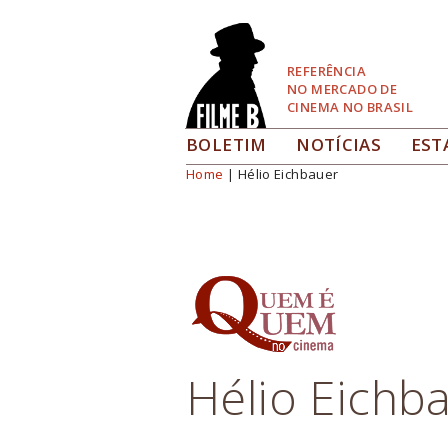
Pular
para
Navegação
REFERÊNCIA
NO MERCADO DE
CINEMA NO BRASIL
BOLETIM
NOTÍCIAS
EST
Home
| Hélio Eichbauer
Você está aqui
Hélio Eichb