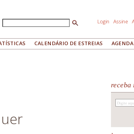
Login
Assine
Buscar
Formulário de busca
ATÍSTICAS
CALENDÁRIO DE ESTREIAS
AGENDA
receba 
auer