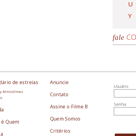
U
Y
CO
fale
dário de estreias
Anuncie
Usuário
y Atmos/Imax
Contato
is
Senha
Assine o Filme B
da
Quem Somos
 é Quem
Critérios
ta