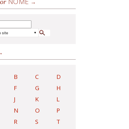
NOME
or
B
C
D
F
G
H
J
K
L
N
O
P
R
S
T