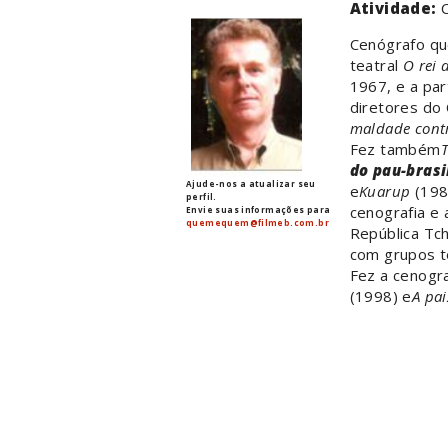
Atividade:
Cenógrafo qu
teatral
O rei 
1967, e a pa
diretores do 
maldade contr
Fez também
do pau-brasi
Ajude-nos a atualizar seu
e
Kuarup
(198
perfil.
cenografia e 
Envie suas informações para
quemequem@filmeb.com.br
República Tch
com grupos te
Fez a cenogra
(1998) e
A pai