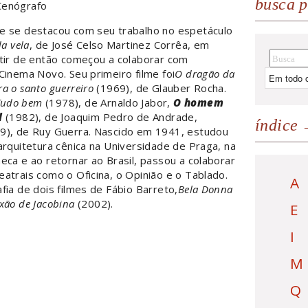
busca p
Cenógrafo
e se destacou com seu trabalho no espetáculo
da vela
, de José Celso Martinez Corrêa, em
rtir de então começou a colaborar com
Cinema Novo. Seu primeiro filme foi
O dragão da
a o santo guerreiro
(1969), de Glauber Rocha.
Tudo bem
(1978), de Arnaldo Jabor,
O homem
l
(1982), de Joaquim Pedro de Andrade,
índice
9), de Ruy Guerra. Nascido em 1941, estudou
arquitetura cênica na Universidade de Praga, na
eca e ao retornar ao Brasil, passou a colaborar
atrais como o Oficina, o Opinião e o Tablado.
A
fia de dois filmes de Fábio Barreto,
Bela Donna
xão de Jacobina
(2002).
E
I
M
Q