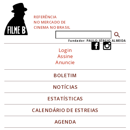
P
u
l
REFERÊNCIA
a
NO MERCADO DE
r
CINEMA NO BRASIL
p
Buscar
Formulário de busca
a
r
Fundador: PAULO SÉRGIO ALMEIDA
a
Login
N
Assine
a
Anuncie
v
e
g
BOLETIM
a
ç
NOTÍCIAS
ã
o
ESTATÍSTICAS
CALENDÁRIO DE ESTREIAS
AGENDA