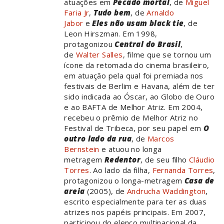
atuações em
Pecado mortal
, de
Miguel
Faria Jr
,
Tudo bem
, de
Arnaldo
Jabor
e
Eles não usam black tie
, de
Leon Hirszman. Em 1998,
protagonizou
Central do Brasil
,
de
Walter Salles
, filme que se tornou um
ícone da retomada do cinema brasileiro,
em atuação pela qual foi premiada nos
festivais de Berlim e Havana, além de ter
sido indicada ao Óscar, ao Globo de Ouro
e ao BAFTA de Melhor Atriz. Em 2004,
recebeu o prêmio de Melhor Atriz no
Festival de Tribeca, por seu papel em
O
outro lado da rua
, de
Marcos
Bernstein
e atuou no longa
metragem
Redentor
, de seu filho
Cláudio
Torres
. Ao lado da filha,
Fernanda Torres
,
protagonizou o longa-metragem
Casa de
areia
(2005), de
Andrucha Waddington
,
escrito especialmente para ter as duas
atrizes nos papéis principais. Em 2007,
participou do elenco multinacional da