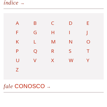
índice
A
B
C
D
E
F
G
H
I
J
K
L
M
N
O
P
Q
R
S
T
U
V
X
W
Y
Z
CONOSCO
fale