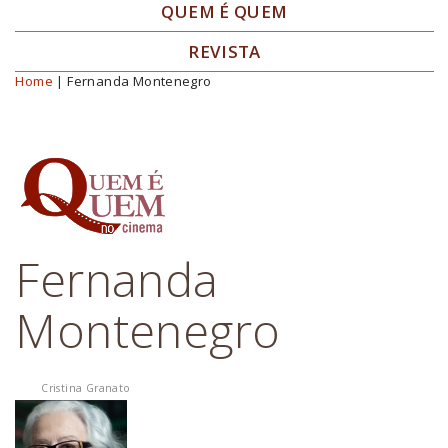
QUEM É QUEM
REVISTA
Home
| Fernanda Montenegro
Você está aqui
Fernanda
Montenegro
Cristina Granato