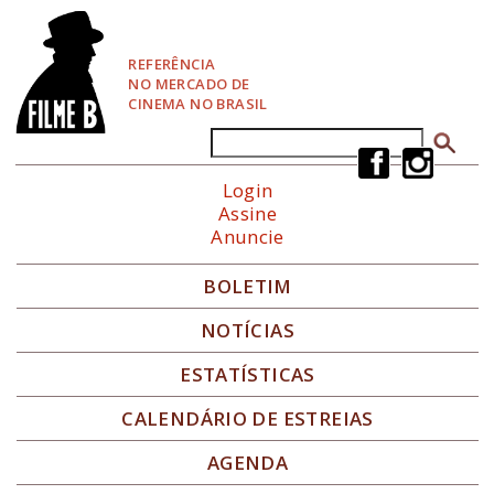
P
u
l
REFERÊNCIA
a
NO MERCADO DE
r
CINEMA NO BRASIL
p
a
Buscar
Formulário de busca
r
a
Login
N
Assine
a
Anuncie
v
e
g
BOLETIM
a
ç
NOTÍCIAS
ã
o
ESTATÍSTICAS
CALENDÁRIO DE ESTREIAS
AGENDA