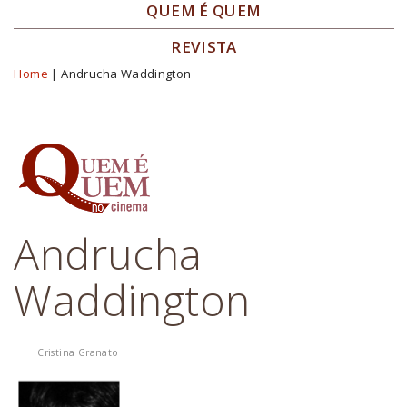
QUEM É QUEM
REVISTA
Home
| Andrucha Waddington
Você está aqui
Andrucha
Waddington
Cristina Granato