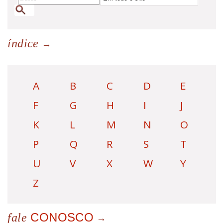
índice
A
B
C
D
E
F
G
H
I
J
K
L
M
N
O
P
Q
R
S
T
U
V
X
W
Y
Z
CONOSCO
fale