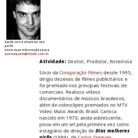
Ajude-nos a atualizar seu
perfil.
Envie suas informações para
quemequem@filmeb.com.br
Atividade:
Diretor, Produtor, Roteirista
Sócio da
Conspiração Filmes
desde 1995,
dirigiu dezenas de filmes publicitários e
foi premiado nos principais festivais de
comerciais. Realizou vídeos
documentários de músicos brasileiros,
além de videoclipes premiados no MTV
Video Music Awards Brasil. Carioca
nascido em 1970, ainda adolescente,
pisou em um
set
pela primeira vez como
estagiário de direção de
Dias melhores
virão
(1989), de
Carlos Diegues
.