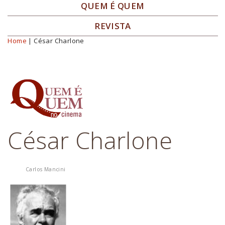
QUEM É QUEM
REVISTA
Home
| César Charlone
Você está aqui
César Charlone
Carlos Mancini