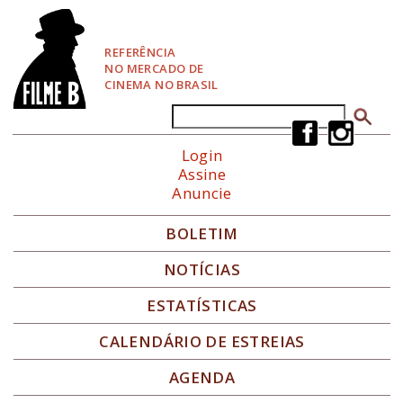
P
u
l
REFERÊNCIA
a
NO MERCADO DE
r
CINEMA NO BRASIL
p
a
Buscar
Formulário de busca
r
a
Login
N
Assine
a
Anuncie
v
e
g
BOLETIM
a
ç
NOTÍCIAS
ã
o
ESTATÍSTICAS
CALENDÁRIO DE ESTREIAS
AGENDA