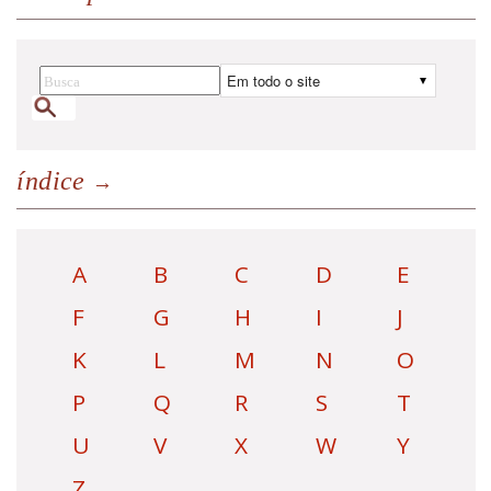
índice
A
B
C
D
E
F
G
H
I
J
K
L
M
N
O
P
Q
R
S
T
U
V
X
W
Y
Z