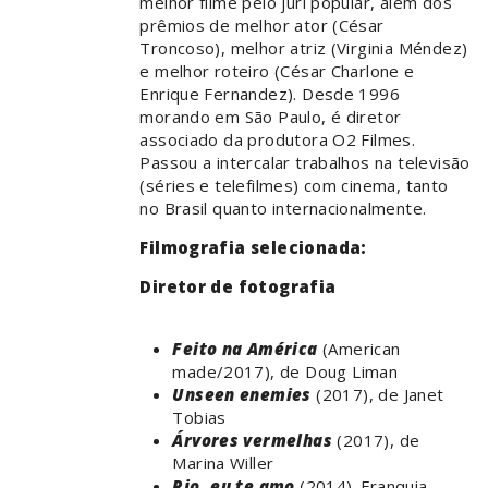
melhor filme pelo júri popular, além dos
prêmios de melhor ator (César
Troncoso), melhor atriz (Virginia Méndez)
e melhor roteiro (César Charlone e
Enrique Fernandez). Desde 1996
morando em São Paulo, é diretor
associado da produtora O2 Filmes.
Passou a intercalar trabalhos na televisão
(séries e telefilmes) com cinema, tanto
no Brasil quanto internacionalmente.
Filmografia selecionada:
Diretor de fotografia
Feito na América
(American
made/2017), de Doug Liman
Unseen enemies
(2017), de Janet
Tobias
Árvores vermelhas
(2017), de
Marina Willer
Rio, eu te amo
(2014). Franquia