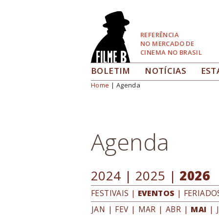
Pular
para
Navegação
REFERÊNCIA
NO MERCADO DE
CINEMA NO BRASIL
BOLETIM
NOTÍCIAS
EST
Home
| Agenda
Você está aqui
Agenda
2024
|
2025
|
2026
FESTIVAIS
|
EVENTOS
|
FERIADO
JAN
|
FEV
|
MAR
|
ABR
|
MAI
|