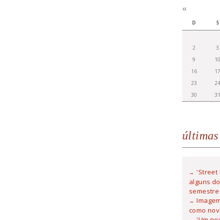
«
D
S
2
3
9
1
16
1
23
2
30
3
últimas
'Street
alguns do
semestre
Imagem 
como nova
'Um no