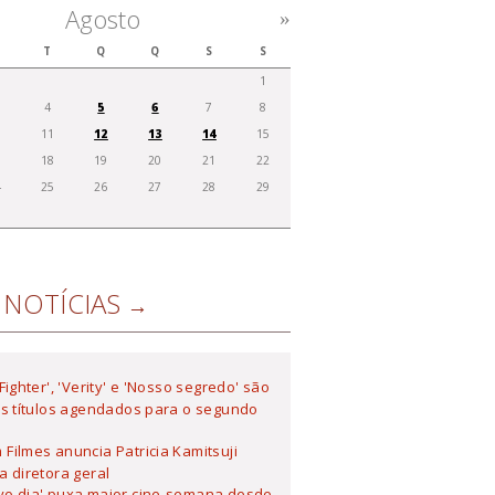
Agosto
»
T
Q
Q
S
S
1
4
5
6
7
8
0
11
12
13
14
15
7
18
19
20
21
22
4
25
26
27
28
29
1
NOTÍCIAS
 Fighter', 'Verity' e 'Nosso segredo' são
s títulos agendados para o segundo
Filmes anuncia Patricia Kamitsuji
 diretora geral
vo dia' puxa maior cine-semana desde