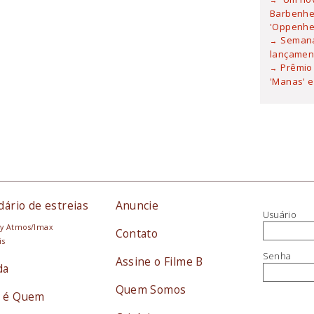
Barbenhei
'Oppenhe
Semana
lançamen
Prêmio 
'Manas' e
dário de estreias
Anuncie
Usuário
y Atmos/Imax
Contato
is
Senha
Assine o Filme B
da
Quem Somos
 é Quem