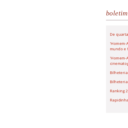
boletim
De quarta
'Homem-A
mundo e f
'Homem-Ar
cinematog
Bilheteri
Bilheteri
Ranking 2
Rapidinh