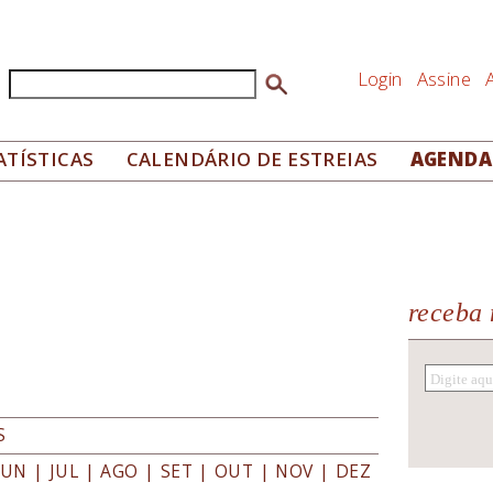
Login
Assine
Buscar
Formulário de busca
ATÍSTICAS
CALENDÁRIO DE ESTREIAS
AGENDA
receba 
S
JUN
|
JUL
|
AGO
|
SET
|
OUT
|
NOV
|
DEZ