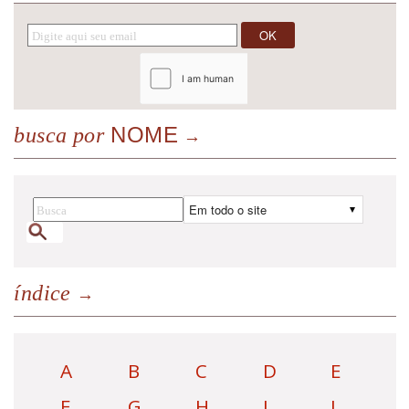
NOME
busca por
índice
A
B
C
D
E
F
G
H
I
J