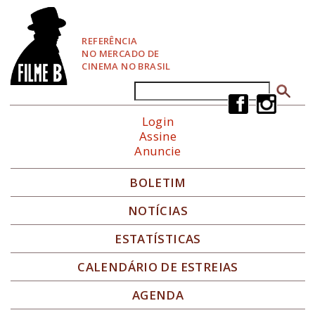
P
u
l
REFERÊNCIA
a
NO MERCADO DE
r
CINEMA NO BRASIL
p
a
Buscar
Formulário de busca
r
a
Login
N
Assine
a
Anuncie
v
e
g
BOLETIM
a
ç
NOTÍCIAS
ã
o
ESTATÍSTICAS
CALENDÁRIO DE ESTREIAS
AGENDA