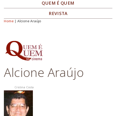
QUEM É QUEM
REVISTA
Home
| Alcione Araújo
Você está aqui
Alcione Araújo
Cristina Costa