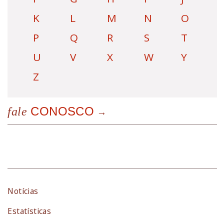
K
L
M
N
O
P
Q
R
S
T
U
V
X
W
Y
Z
CONOSCO
fale
Notícias
Estatísticas