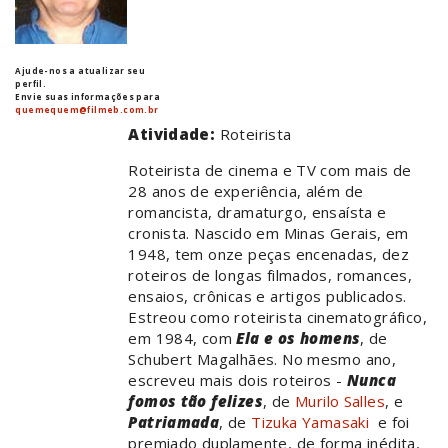
Ajude-nos a atualizar seu
perfil.
Envie suas informações para
quemequem@filmeb.com.br
Atividade:
Roteirista
Roteirista de cinema e TV com mais de
28 anos de experiência, além de
romancista, dramaturgo, ensaísta e
cronista. Nascido em Minas Gerais, em
1948, tem onze peças encenadas, dez
roteiros de longas filmados, romances,
ensaios, crônicas e artigos publicados.
Estreou como roteirista cinematográfico,
em 1984, com
Ela e os homens
, de
Schubert Magalhães. No mesmo ano,
escreveu mais dois roteiros -
Nunca
fomos tão felizes
, de
Murilo Salles
, e
Patriamada
, de
Tizuka Yamasaki
­ e foi
premiado duplamente, de forma inédita,