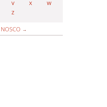
V
X
W
Z
NOSCO