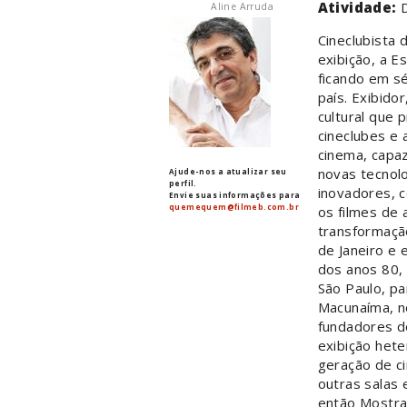
Atividade:
D
Aline Arruda
Cineclubista
exibição, a E
ficando em sé
país. Exibido
cultural que 
cineclubes e 
cinema, capa
novas tecnolo
Ajude-nos a atualizar seu
perfil.
inovadores, c
Envie suas informações para
quemequem@filmeb.com.br
os filmes de 
transformação
de Janeiro e
dos anos 80,
São Paulo, pa
Macunaíma, no
fundadores d
exibição het
geração de ci
outras salas 
então Mostra