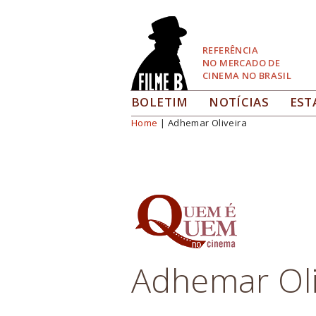
Pular
para
Navegação
REFERÊNCIA
NO MERCADO DE
CINEMA NO BRASIL
BOLETIM
NOTÍCIAS
EST
Home
| Adhemar Oliveira
Você está aqui
Adhemar Oli