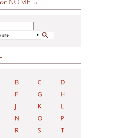
NOME
or
B
C
D
F
G
H
J
K
L
N
O
P
R
S
T