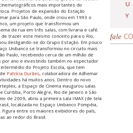
U
cinematográficos mais importantes do
rioca. Projetos de expansão do Estação
Y
mar para São Paulo, onde criou em 1993 o
nco, um projeto que transformou um
ema de rua em três salas, com livraria e café.
CO
fale
 de trazer este mesmo conceito para o Rio,
ou desligando-se do Grupo Estação. Em pouco
aço Unibanco se transformou no circuito mais
São Paulo, recebendo cerca de um milhão de
 por ano e investindo também no espectador
 intermédio do Projeto Escola, que tem
 de
Patrícia Durães
, colaboradora de Adhemar
atividades há muitos anos. Dentro do novo
rteplex, a Espaço de Cinema inaugurou salas
e Curitiba, Porto Alegre, Rio de Janeiro e São
eio de 2009, abriu a primeira sala IMAX (de tela
rasil, localizada no Espaço Unibanco Pompéia,
 Figura entre os maiores exibidores do país,
as ao redor do Brasil.