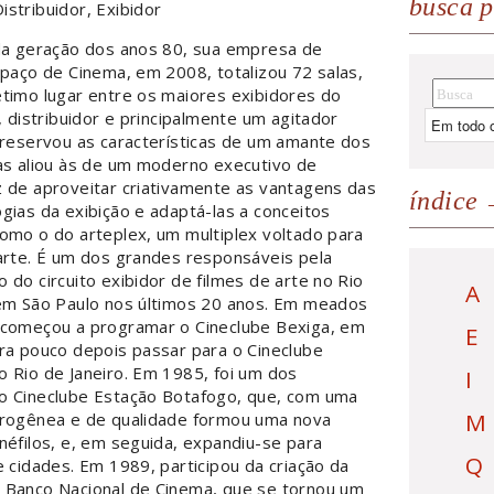
busca p
istribuidor, Exibidor
 da geração dos anos 80, sua empresa de
spaço de Cinema, em 2008, totalizou 72 salas,
timo lugar entre os maiores exibidores do
r, distribuidor e principalmente um agitador
preservou as características de um amante dos
as aliou às de um moderno executivo de
z de aproveitar criativamente as vantagens das
índice
gias da exibição e adaptá-las a conceitos
omo o do arteplex, um multiplex voltado para
arte. É um dos grandes responsáveis pela
 do circuito exibidor de filmes de arte no Rio
A
 em São Paulo nos últimos 20 anos. Em meados
 começou a programar o Cineclube Bexiga, em
E
ra pouco depois passar para o Cineclube
 Rio de Janeiro. Em 1985, foi um dos
I
o Cineclube Estação Botafogo, que, com uma
M
erogênea e de qualidade formou uma nova
néfilos, e, em seguida, expandiu-se para
Q
e cidades. Em 1989, participou da criação da
 Banco Nacional de Cinema, que se tornou um