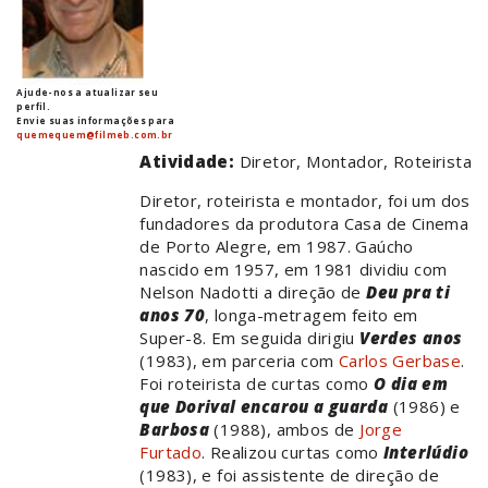
Ajude-nos a atualizar seu
perfil.
Envie suas informações para
quemequem@filmeb.com.br
Atividade:
Diretor, Montador, Roteirista
Diretor, roteirista e montador, foi um dos
fundadores da produtora Casa de Cinema
de Porto Alegre, em 1987. Gaúcho
nascido em 1957, em 1981 dividiu com
Nelson Nadotti a direção de
Deu pra ti
anos 70
, longa-metragem feito em
Super-8. Em seguida dirigiu
Verdes anos
(1983), em parceria com
Carlos Gerbase
.
Foi roteirista de curtas como
O dia em
que Dorival encarou a guarda
(1986) e
Barbosa
(1988), ambos de
Jorge
Furtado
. Realizou curtas como
Interlúdio
(1983), e foi assistente de direção de