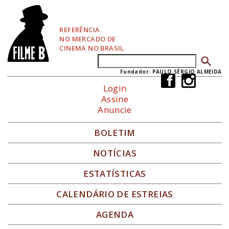
P
u
l
REFERÊNCIA
a
NO MERCADO DE
r
CINEMA NO BRASIL
p
Buscar
Formulário de busca
a
r
Fundador: PAULO SÉRGIO ALMEIDA
a
Login
N
Assine
a
Anuncie
v
e
g
BOLETIM
a
ç
NOTÍCIAS
ã
o
ESTATÍSTICAS
CALENDÁRIO DE ESTREIAS
AGENDA