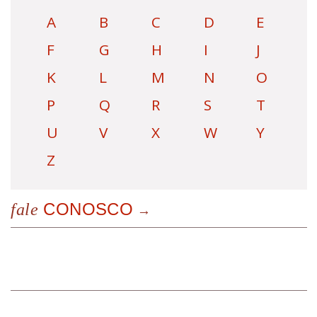
A
B
C
D
E
F
G
H
I
J
K
L
M
N
O
P
Q
R
S
T
U
V
X
W
Y
Z
CONOSCO
fale