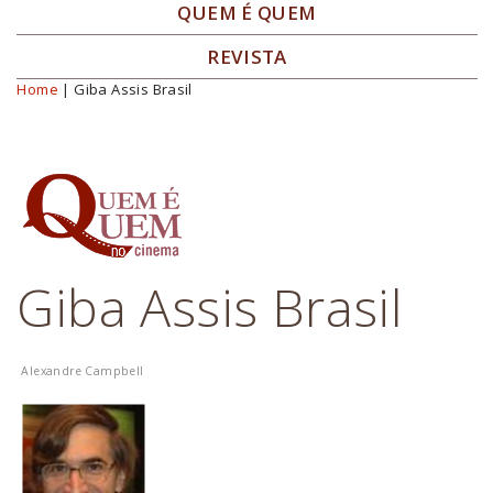
QUEM É QUEM
REVISTA
Home
| Giba Assis Brasil
Você está aqui
Giba Assis Brasil
Alexandre Campbell