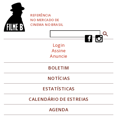
P
u
l
REFERÊNCIA
a
NO MERCADO DE
r
CINEMA NO BRASIL
p
a
Buscar
Formulário de busca
r
a
Login
N
Assine
a
Anuncie
v
e
g
BOLETIM
a
ç
NOTÍCIAS
ã
o
ESTATÍSTICAS
CALENDÁRIO DE ESTREIAS
AGENDA