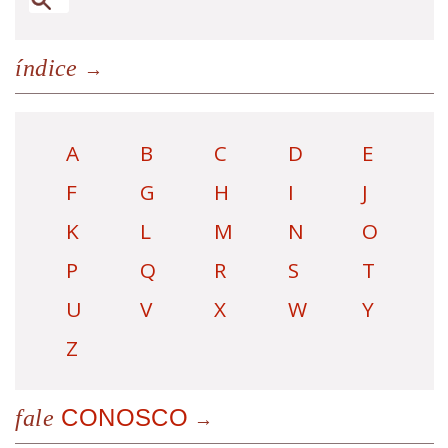
índice
A
B
C
D
E
F
G
H
I
J
K
L
M
N
O
P
Q
R
S
T
U
V
X
W
Y
Z
CONOSCO
fale