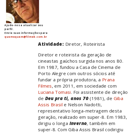
Ajude-nos a atualizar seu
perfil.
Envie suas informações para
quemequem@filmeb.com.br
Atividade:
Diretor, Roteirista
Diretor e roteirista da geração de
cineastas gaúchos surgida nos anos 80.
Em 1987, fundou a Casa de Cinema de
Porto Alegre com outros sócios até
fundar a própria produtora, a
Prana
Filmes
, em 2011, em sociedade com
Luciana Tomasi
. Foi assistente de direção
de
Deu pra ti, anos 70
(1981), de
Giba
Assis Brasil
e Nelson Nadotti,
representativo longa-metragem desta
geração, realizado em super-8. Em 1983,
dirigiu o longa
Inverno
, também em
super-8. Com Giba Assis Brasil codirigiu