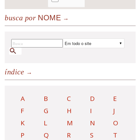
NOME
busca por
índice
A
B
C
D
E
F
G
H
I
J
K
L
M
N
O
P
Q
R
S
T