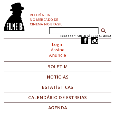
P
u
l
REFERÊNCIA
a
NO MERCADO DE
r
CINEMA NO BRASIL
p
Buscar
Formulário de busca
a
r
Fundador: PAULO SÉRGIO ALMEIDA
a
Login
N
Assine
a
Anuncie
v
e
g
BOLETIM
a
ç
NOTÍCIAS
ã
o
ESTATÍSTICAS
CALENDÁRIO DE ESTREIAS
AGENDA