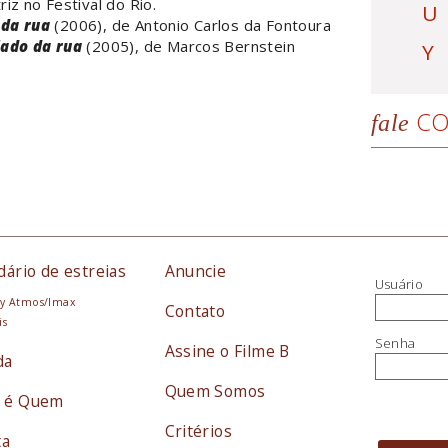
riz no Festival do Rio.
U
da rua
(2006), de Antonio Carlos da Fontoura
lado da rua
(2005), de Marcos Bernstein
Y
CO
fale
dário de estreias
Anuncie
Usuário
y Atmos/Imax
Contato
is
Senha
Assine o Filme B
da
Quem Somos
 é Quem
Critérios
ta