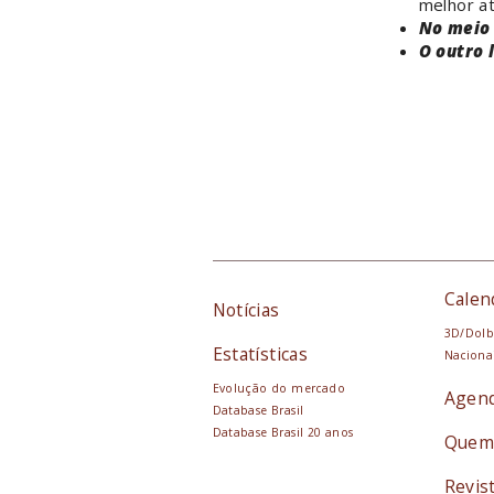
melhor at
No meio 
O outro 
Calen
Notícias
3D/Dolb
Estatísticas
Naciona
Evolução do mercado
Agen
Database Brasil
Database Brasil 20 anos
Quem
Revis