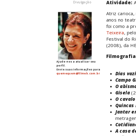
Atividade:
A
Divulgação
Atriz carioca
anos no teat
foi como a p
Teixeira
, pel
Festival do R
(2008), da H
Filmografia
Ajude-nos a atualizar seu
perfil.
Envie suas informações para
Dias vaz
quemequem@filmeb.com.br
Campo G
O abism
Gisela
(2
O cavalo
Quincas 
Jantar e
metrage
Cotidian
A casa d