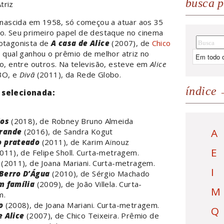
busca p
triz
, nascida em 1958, só começou a atuar aos 35
ro. Seu primeiro papel de destaque no cinema
rotagonista de
A casa de Alice
(2007), de
Chico
o qual ganhou o prêmio de melhor atriz no
io, entre outros. Na televisão, esteve em
Alice
BO, e
Divã
(2011), da Rede Globo.
índice
 selecionada:
ios
(2018), de Robney Bruno Almeida
A
rande
(2016), de Sandra Kogut
o prateado
(2011), de Karim Aïnouz
E
011), de Felipe Sholl. Curta-metragem.
(2011), de Joana Mariani. Curta-metragem.
I
Berro D’Água
(2010), de Sérgio Machado
m família
(2009), de João Villela. Curta-
M
m.
o
(2008), de Joana Mariani. Curta-metragem.
Q
e Alice
(2007), de Chico Teixeira. Prêmio de