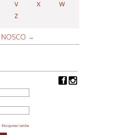
V
X
W
Z
NOSCO
Recuperar senha