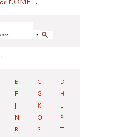
NOME
or
B
C
D
F
G
H
J
K
L
N
O
P
R
S
T