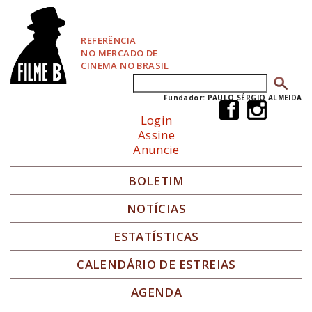
P
u
l
REFERÊNCIA
a
NO MERCADO DE
r
CINEMA NO BRASIL
p
Buscar
Formulário de busca
a
r
Fundador: PAULO SÉRGIO ALMEIDA
a
Login
N
Assine
a
Anuncie
v
e
g
BOLETIM
a
ç
NOTÍCIAS
ã
o
ESTATÍSTICAS
CALENDÁRIO DE ESTREIAS
AGENDA