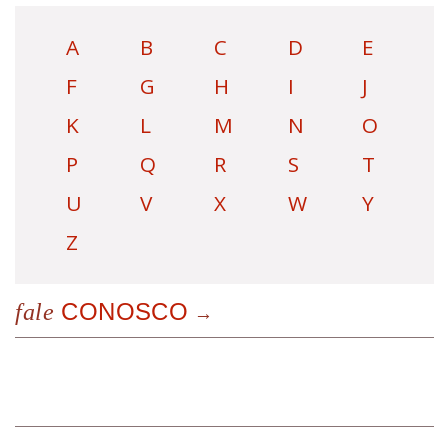
A
B
C
D
E
F
G
H
I
J
K
L
M
N
O
P
Q
R
S
T
U
V
X
W
Y
Z
CONOSCO
fale