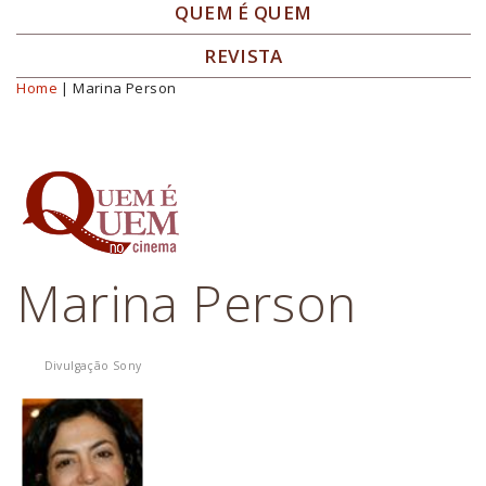
QUEM É QUEM
REVISTA
Home
| Marina Person
Você está aqui
Marina Person
Divulgação Sony