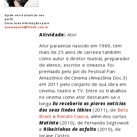
Ajude-nos a atualizar seu
perfil.
Envie suas informações para
quemequem@filmeb.com.br
Atividade:
Ator
Ator paraense nascido em 1969, tem
mais de 25 anos de carreira também
como autor e diretor teatral, preparador
de elenco, escritor e cineasta. Foi
premiado pelo júri do Festival Pan-
Amazônico de Cinema (Amazônia Doc.3)
em 2011 pelo conjunto de sua obra em
cinema, teatro e TV. Entre os trabalhos
no cinema como ator destacam-se o
longa
Eu receberia as piores notícias
dos seus lindos lábios
(2011), de
Beto
Brant
e
Renato Ciasca
, além dos curtas
Matinta
(2010), de Fernando Segtowick
e
Ribeirinhos do asfalto
(2010), de
Jorane Castro.