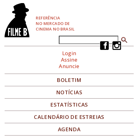
P
u
l
REFERÊNCIA
a
NO MERCADO DE
r
CINEMA NO BRASIL
p
a
Buscar
Formulário de busca
r
a
Login
N
Assine
a
Anuncie
v
e
g
BOLETIM
a
ç
NOTÍCIAS
ã
o
ESTATÍSTICAS
CALENDÁRIO DE ESTREIAS
AGENDA