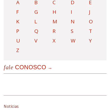
A
B
C
D
E
F
G
H
I
J
K
L
M
N
O
P
Q
R
S
T
U
V
X
W
Y
Z
CONOSCO
fale
Notícias