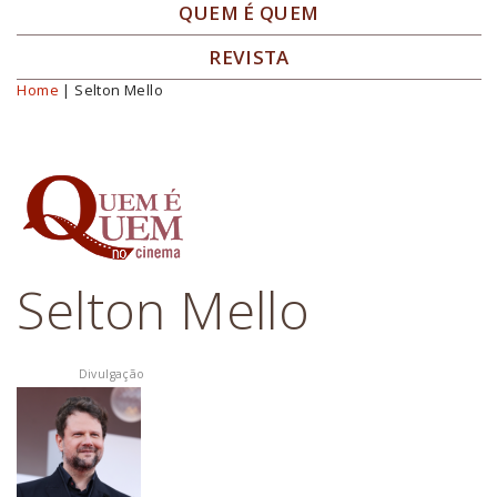
QUEM É QUEM
REVISTA
Home
| Selton Mello
Você está aqui
Selton Mello
Divulgação