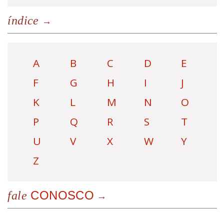
índice
A
B
C
D
E
F
G
H
I
J
K
L
M
N
O
P
Q
R
S
T
U
V
X
W
Y
Z
CONOSCO
fale