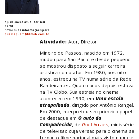
Ajude-nos a atualizar seu
perfil.
Envie suas informações para
quemequem@filmeb.com.br
Atividade:
Ator, Diretor
Mineiro de Passos, nascido em 1972,
mudou para São Paulo e desde pequeno
se mostrou disposto a seguir carreira
artística como ator. Em 1980, aos oito
anos, estreou na TV numa série da Rede
Bandeirantes. Quatro anos depois estava
na TV Globo. Sua estreia no cinema
aconteceu em 1990, em
Uma escola
atrapalhada
, dirigido por Antônio Rangel.
Em 2000, interpretou seu primeiro papel
de destaque em
O auto da
Compadecida
, de
Guel Arraes
, minissérie
de televisão cuja versão para o cinema se
tornou o filme nacional mais visto naquele