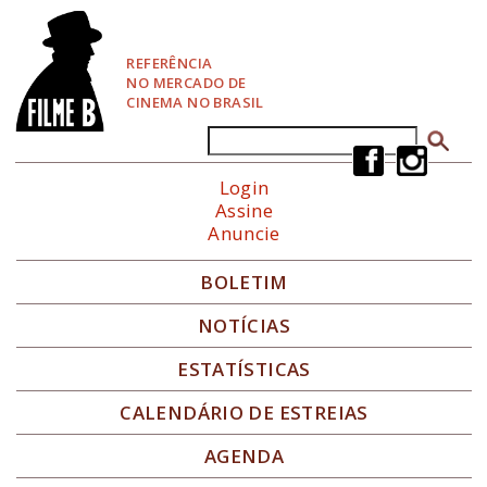
P
u
l
REFERÊNCIA
a
NO MERCADO DE
r
CINEMA NO BRASIL
p
a
Buscar
Formulário de busca
r
a
Login
N
Assine
a
Anuncie
v
e
g
BOLETIM
a
ç
NOTÍCIAS
ã
o
ESTATÍSTICAS
CALENDÁRIO DE ESTREIAS
AGENDA