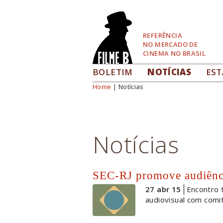
Pular
para
Navegação
REFERÊNCIA
NO MERCADO DE
CINEMA NO BRASIL
BOLETIM
NOTÍCIAS
EST
Home
| Notícias
Você está aqui
Notícias
SEC-RJ promove audiênci
27 abr 15
Encontro 
audiovisual com comi