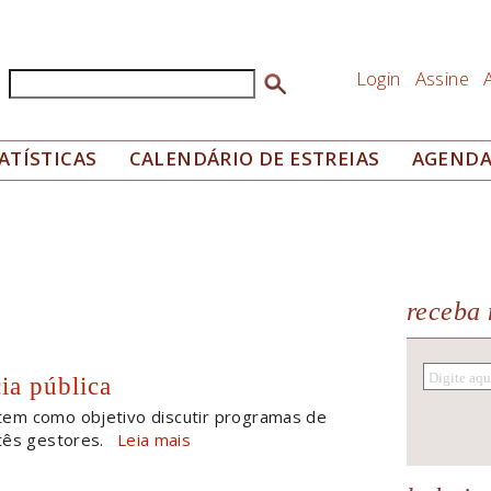
Login
Assine
Buscar
Formulário de busca
ATÍSTICAS
CALENDÁRIO DE ESTREIAS
AGEND
receba 
a pública
tem como objetivo discutir programas de
tês gestores.
Leia mais