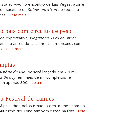
ista ao vivo no encontro de Las Vegas, ator e
a do sucesso de
Sniper americano
e repassa
das.
Leia mais
o país com circuito de peso
de expectativa,
Vingadores - Era de Ultron
 semana antes do lançamento americano, com
ax.
Leia mais
amplas
história de Adaline
será lançado em 2,9 mil
Little boy
, em mais de mil complexos, e
 em apenas 300.
Leia mais
do Festival de Cannes
á presidido pelos irmãos Coen; nomes como o
Guillermo del Toro também estão na lista
Leia