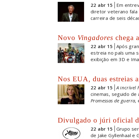
22 abr 15
Em entrev
diretor veterano fal
carreira de seis déca
Novo
Vingadores
chega a
22 abr 15
Após gran
estreia no país uma
exibição em 3D e Im
Nos EUA, duas estreias 
22 abr 15
A incrível 
cinemas, seguido de
Promessas de guerra
,
Divulgado o júri oficial 
22 abr 15
Grupo ser
de Jake Gyllenhaal e 