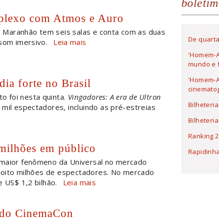
boletim
mplexo com Atmos e Auro
 Maranhão tem seis salas e conta com as duas
De quarta
 som imersivo.
Leia mais
'Homem-A
mundo e f
'Homem-Ar
ia forte no Brasil
cinematog
o foi nesta quinta.
Vingadores: A era de Ultron
Bilheteri
mil espectadores, incluindo as pré-estreias
Bilheteri
Ranking 2
 milhões em público
Rapidinh
 maior fenômeno da Universal no mercado
sa oito milhões de espectadores. No mercado
e US$ 1,2 bilhão.
Leia mais
a do CinemaCon