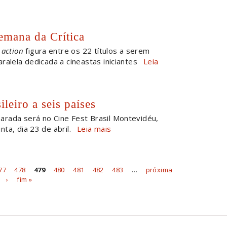
Semana da Crítica
action
figura entre os 22 títulos a serem
ralela dedicada a cineastas iniciantes
Leia
ileiro a seis países
parada será no Cine Fest Brasil Montevidéu,
ta, dia 23 de abril.
Leia mais
77
478
479
480
481
482
483
…
próxima
›
fim »