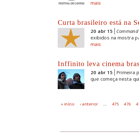
mais
Curta brasileiro está na 
20 abr 15
Command 
exibidos na mostra pa
mais
Inffinito leva cinema bras
20 abr 15
Primeira 
que começa nesta quin
« início
‹ anterior
…
475
476
4
Páginas