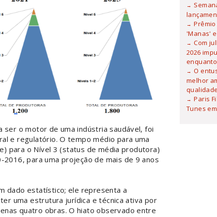
Semana
lançamen
Prêmio 
'Manas' e
Com ju
2026 imp
enquanto
O entu
melhor am
qualidad
Paris F
Tunes em 
 ser o motor de uma indústria saudável, foi
ral e regulatório. O tempo médio para uma
te) para o Nível 3 (status de média produtora)
0-2016, para uma projeção de mais de 9 anos
m dado estatístico; ele representa a
ter uma estrutura jurídica e técnica ativa por
enas quatro obras. O hiato observado entre