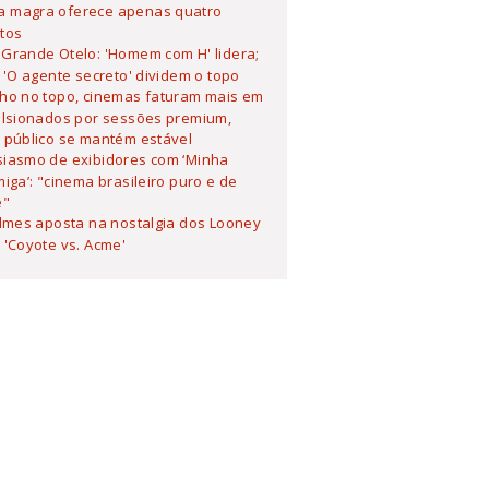
 magra oferece apenas quatro
tos
Grande Otelo: 'Homem com H' lidera;
 'O agente secreto' dividem o topo
lho no topo, cinemas faturam mais em
ulsionados por sessões premium,
 público se mantém estável
siasmo de exibidores com ‘Minha
iga’: "cinema brasileiro puro e de
e"
ilmes aposta na nostalgia dos Looney
'Coyote vs. Acme'