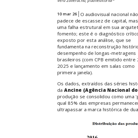
Vera Zaverucha, publieditorial*
10 mar 26
O audiovisual nacional nã
padece de escassez de capital, ma
uma falha estrutural em sua arquite
fomento; este é o diagnóstico crític
exposto por esta análise, que se
fundamenta na reconstrução históri
desempenho de longas-metragens
brasileiros (com CPB emitido entre
2025 e lançamento em salas como
primeira janela).
Os dados, extraídos das séries hist
da
Ancine (Agência Nacional d
produção se consolidou como uma 'p
qual 85% das empresas permanecem 
ultrapassar a marca histórica de du