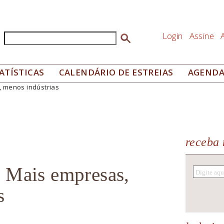
Login
Assine
Buscar
Formulário de busca
ATÍSTICAS
CALENDÁRIO DE ESTREIAS
AGEND
 menos indústrias
receba 
 Mais empresas,
s