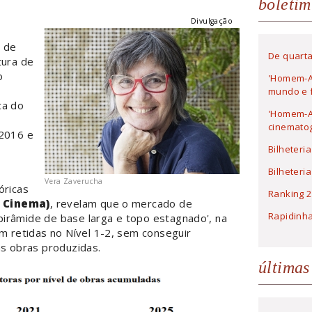
boletim
Divulgação
o
s de
De quarta
tura de
o
'Homem-A
mundo e f
ca do
'Homem-Ar
cinematog
 2016 e
Bilheteri
Bilheteri
Vera Zaverucha
óricas
Ranking 2
o Cinema)
, revelam que o mercado de
Rapidinh
irâmide de base larga e topo estagnado', na
retidas no Nível 1-2, sem conseguir
as obras produzidas.
últimas