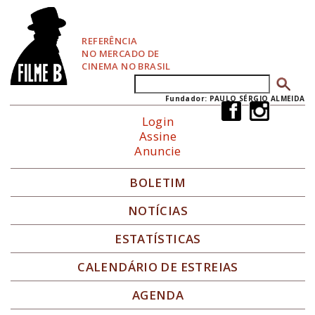
P
u
l
REFERÊNCIA
a
NO MERCADO DE
r
CINEMA NO BRASIL
p
Buscar
Formulário de busca
a
r
Fundador: PAULO SÉRGIO ALMEIDA
a
Login
N
Assine
a
Anuncie
v
e
g
BOLETIM
a
ç
NOTÍCIAS
ã
o
ESTATÍSTICAS
CALENDÁRIO DE ESTREIAS
AGENDA