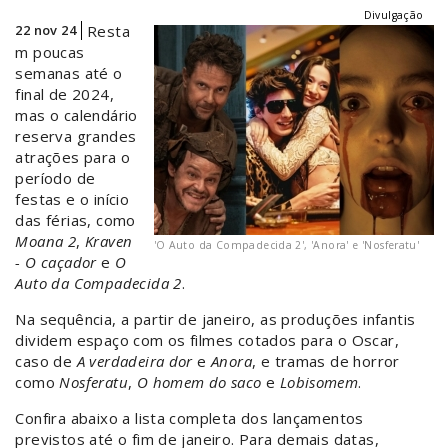
Divulgação
22 nov 24
Resta
m poucas
semanas até o
final de 2024,
mas o calendário
reserva grandes
atrações para o
período de
festas e o início
das férias, como
Moana 2
,
Kraven
'O Auto da Compadecida 2', 'Anora' e 'Nosferatu'
- O caçador
e
O
Auto da Compadecida 2
.
Na sequência, a partir de janeiro, as produções infantis
dividem espaço com os filmes cotados para o Oscar,
caso de
A verdadeira dor
e
Anora
, e tramas de horror
como
Nosferatu
,
O homem do saco
e
Lobisomem
.
Confira abaixo a lista completa dos lançamentos
previstos até o fim de janeiro. Para demais datas,