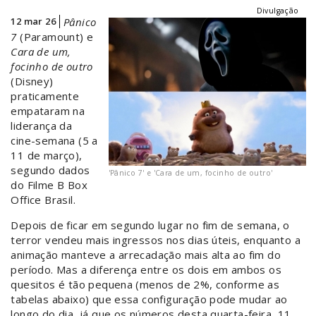
Divulgação
12 mar 26
Pânico
7
(Paramount) e
Cara de um,
focinho de outro
(Disney)
praticamente
empataram na
liderança da
cine-semana (5 a
11 de março),
segundo dados
'Pânico 7' e 'Cara de um, focinho de outro'
do Filme B Box
Office Brasil.
Depois de ficar em segundo lugar no fim de semana, o
terror vendeu mais ingressos nos dias úteis, enquanto a
animação manteve a arrecadação mais alta ao fim do
período. Mas a diferença entre os dois em ambos os
quesitos é tão pequena (menos de 2%, conforme as
tabelas abaixo) que essa configuração pode mudar ao
longo do dia, já que os números desta quarta-feira, 11,