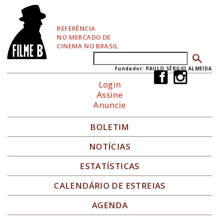
P
u
l
REFERÊNCIA
a
NO MERCADO DE
r
CINEMA NO BRASIL
p
Buscar
Formulário de busca
a
r
Fundador: PAULO SÉRGIO ALMEIDA
a
Login
N
Assine
a
Anuncie
v
e
g
BOLETIM
a
ç
NOTÍCIAS
ã
o
ESTATÍSTICAS
CALENDÁRIO DE ESTREIAS
AGENDA